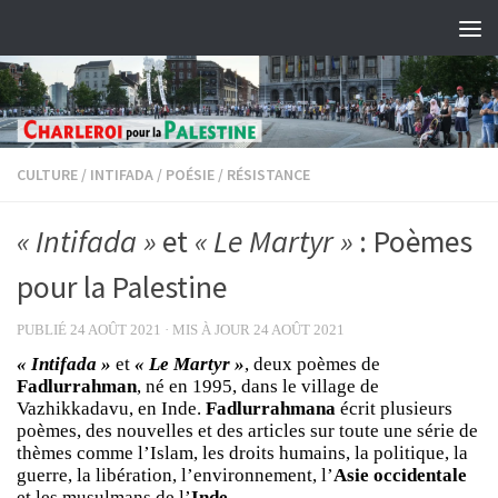
Skip to content
CULTURE
/
INTIFADA
/
POÉSIE
/
RÉSISTANCE
« Intifada »
et
« Le Martyr »
: Poèmes
pour la Palestine
PUBLIÉ
24 AOÛT 2021
· MIS À JOUR
24 AOÛT 2021
« Intifada »
et
« Le Martyr »
, deux poèmes de
Fadlurrahman
, né en 1995, dans le village de
Vazhikkadavu, en Inde.
Fadlurrahmana
écrit plusieurs
poèmes, des nouvelles et des articles sur toute une série de
thèmes comme l’Islam, les droits humains, la politique, la
guerre, la libération, l’environnement, l’
Asie occidentale
et les musulmans de l’
Inde.