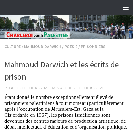
Skip to content
CULTURE
/
MAHMOUD DARWICH
/
POÉSIE
/
PRISONNIERS
Mahmoud Darwich et les écrits de
prison
PUBLIÉ
6 OCTOBRE 2021
· MIS À JOUR
7 OCTOBRE 2021
Étant donné le nombre exceptionnellement élevé de
prisonniers palestiniens à tout moment (particulièrement
après l’occupation de Jérusalem-Est, Gaza et la
Cisjordanie en 1967), les prisons israéliennes sont
devenues des centres majeurs de production artistique, de
débat intellectuel, d’éducation et d’organisation politique.