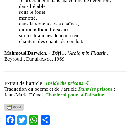
Je proclamerai dans ma cellule de détention,
dans l’étable,
sous le fouet,
menotté,
dans la violence des chaînes,
qu’un million d’oiseaux
sur les branches de mon cœur
chantent des chants de combat.
Mahmoud Darwich
,
« Défi »
,
‘Āshiq min Filastīn
.
Beyrouth, Dar al-Awda, 1969.
Extrait de l’article :
Inside the prisons
Traduction du poème et de l’article
Dans les prisons
:
Jean-Marie Flémal,
Charleroi pour la Palestine
Facebook
Twitter
WhatsApp
Partager