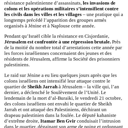
résistance palestinienne d’assassinats,
les invasions de
colons et les opérations militaires s’intensifient contre
les civils dans les villes et les villages
– une pratique qui a
longtemps précédé l’apparition des groupes armés
organisés à Jénine et à Naplouse cette année.
Pendant qu’Israël cible la résistance en Cisjordanie,
Jérusalem est confrontée à une répression brutale.
Près
de la moitié du nombre total d’arrestations cette année par
les forces israéliennes concernaient des jeunes et des
résidents de Jérusalem, affirme la Société des prisonniers
palestiniens.
Le raid sur Jénine a eu lieu quelques jours après que les
colons israéliens ont intensifié leur attaque contre le
quartier de
Sheikh Jarrah
à Jérusalem – la ville qui, l’an
dernier, a déclenché le Soulèvement de l’Unité. Le
lendemain de la mort d’al-Buraiki, le vendredi 21 octobre,
des colons israéliens ont envahi le quartier de Sheikh
Jarrah et ont attaqué des Palestiniens, déchirant un
drapeau palestinien dans la foulée. Le député kahaniste
d’extrême droite,
Itamar Ben Gvir
conduisait l’intrusion
dans le quartier, dégainant son arme de poing et ordonnant