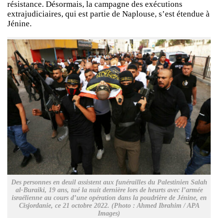
résistance. Désormais, la campagne des exécutions
extrajudiciaires, qui est partie de Naplouse, s’est étendue à
Jénine.
Des personnes en deuil assistent aux funérailles du Palestinien Salah
al-Buraiki, 19 ans, tué la nuit dernière lors de heurts avec l’armée
israélienne au cours d’une opération dans la poudrière de Jénine, en
Cisjordanie, ce 21 octobre 2022. (Photo : Ahmed Ibrahim / APA
Images)