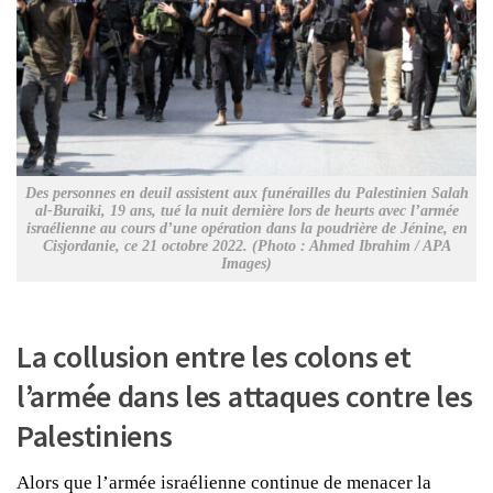
Des personnes en deuil assistent aux funérailles du Palestinien Salah
al-Buraiki, 19 ans, tué la nuit dernière lors de heurts avec l’armée
israélienne au cours d’une opération dans la poudrière de Jénine, en
Cisjordanie, ce 21 octobre 2022. (Photo : Ahmed Ibrahim / APA
Images)
La collusion entre les colons et
l’armée dans les attaques contre les
Palestiniens
Alors que l’armée israélienne continue de menacer la