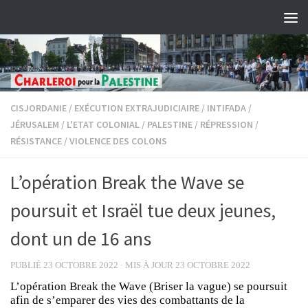
Skip to content
CISJORDANIE
/
EXÉCUTION EXTRAJUDICIAIRE
/
INTIFADA
/
JÉRUSALEM
/
L'ETAT COLONIAL
/
PALESTINE
/
RÉPRESSION
/
RÉSISTANCE
/
VIOLENCE DES COLONS
L’opération Break the Wave se
poursuit et Israël tue deux jeunes,
dont un de 16 ans
PUBLIÉ
23 OCTOBRE 2022
· MIS À JOUR
23 OCTOBRE 2022
L’opération Break the Wave (Briser la vague) se poursuit
afin de s’emparer des vies des combattants de la