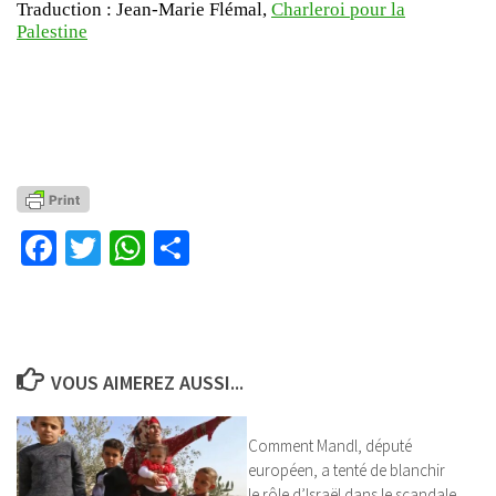
Traduction : Jean-Marie Flémal,
Charleroi pour la
Palestine
Facebook
Twitter
WhatsApp
Partager
VOUS AIMEREZ AUSSI...
Comment Mandl, député
européen, a tenté de blanchir
le rôle d’Israël dans le scandale