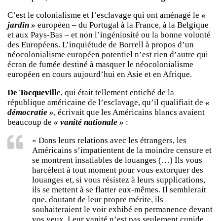
C’est le colonialisme et l’esclavage qui ont aménagé le
«
jardin »
européen – du Portugal à la France, à la Belgique
et aux Pays-Bas – et non l’ingéniosité ou la bonne volonté
des Européens. L’inquiétude de Borrell à propos d’un
néocolonialisme européen potentiel n’est rien d’autre qui
écran de fumée destiné à masquer le néocolonialisme
européen en cours aujourd’hui en Asie et en Afrique.
De Tocquevill
e, qui était tellement entiché de la
république américaine de l’esclavage, qu’il qualifiait de
«
démocratie »
, écrivait que les Américains blancs avaient
beaucoup de
« vanité nationale »
:
« Dans leurs relations avec les étrangers, les
Américains s’impatientent de la moindre censure et
se montrent insatiables de louanges (…) Ils vous
harcèlent à tout moment pour vous extorquer des
louanges et, si vous résistez à leurs supplications,
ils se mettent à se flatter eux-mêmes. Il semblerait
que, doutant de leur propre mérite, ils
souhaiteraient le voir exhibé en permanence devant
vos yeux. Leur vanité n’est pas seulement cupide,