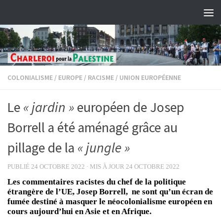
Skip to content
COLONIALISME
/
EUROPE
/
RACISME
/
UNION EUROPÉENNE
Le
« jardin »
européen de Josep
Borrell a été aménagé grâce au
pillage de la
« jungle »
PUBLIÉ
24 OCTOBRE 2022
· MIS À JOUR
24 OCTOBRE 2022
Les commentaires racistes du chef de la politique
étrangère de l’UE, Josep Borrell, ne sont qu’un écran de
fumée destiné à masquer le néocolonialisme européen en
cours aujourd’hui en Asie et en Afrique.