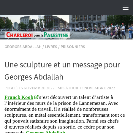
Skip to content
GEORGES ABDALLAH
/
LIVRES
/
PRISONNIERS
Une sculpture et un message pour
Georges Abdallah
PUBLIÉ
15 NOVEMBRE 2022
· MIS À JOUR
15 NOVEMBRE 2022
Franck Koob
s’est découvert un talent d’artiste à
l’intérieur des murs de la prison de Lannemezan. Avec
énormément de travail, il a réalisé de nombreuses
sculptures, en métal essentiellement, transformant tout ce
qui pouvait satisfaire son imagination. Parmi ses chefs
d’œuvres réalisés depuis sa sortie, ce cèdre pour son
camarade
Georges Abdallah
.