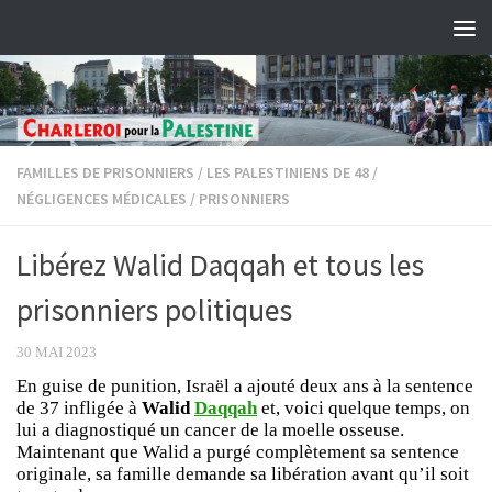
Skip to content
FAMILLES DE PRISONNIERS
/
LES PALESTINIENS DE 48
/
NÉGLIGENCES MÉDICALES
/
PRISONNIERS
Libérez Walid Daqqah et tous les
prisonniers politiques
30 MAI 2023
En guise de punition, Israël a ajouté deux ans à la sentence
de 37 infligée à
Walid
Daqqah
et, voici quelque temps, on
lui a diagnostiqué un cancer de la moelle osseuse.
Maintenant que Walid a purgé complètement sa sentence
originale, sa famille demande sa libération avant qu’il soit