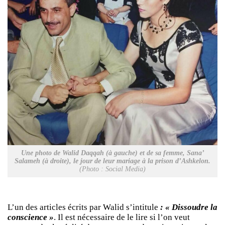
Une photo de Walid Daqqah (à gauche) et de sa femme, Sana’
Salameh (à droite), le jour de leur mariage à la prison d’Ashkelon.
(Photo : Social Media)
L’un des articles écrits par Walid s’intitule
: « Dissoudre la
conscience »
. Il est nécessaire de le lire si l’on veut