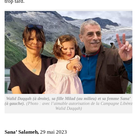
trop tard.
Walid Daqqah (à droite), sa fille Milad (au milieu) et sa femme Sana’
(à gauche).
(Photo : avec l’aimable autorisation de la Campagne Libérez
Walid Daqqah)
Sana’ Salameh,
29 mai 2023