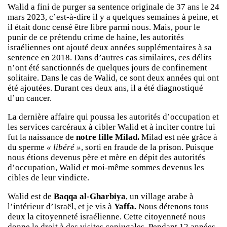
Walid a fini de purger sa sentence originale de 37 ans le 24
mars 2023, c’est-à-dire il y a quelques semaines à peine, et
il était donc censé être libre parmi nous. Mais, pour le
punir de ce prétendu crime de haine, les autorités
israéliennes ont ajouté deux années supplémentaires à sa
sentence en 2018. Dans d’autres cas similaires, ces délits
n’ont été sanctionnés de quelques jours de confinement
solitaire. Dans le cas de Walid, ce sont deux années qui ont
été ajoutées. Durant ces deux ans, il a été diagnostiqué
d’un cancer.
La dernière affaire qui poussa les autorités d’occupation et
les services carcéraux à cibler Walid et à inciter contre lui
fut la naissance de
notre fille Milad.
Milad est née grâce à
du sperme
« libéré »
, sorti en fraude de la prison. Puisque
nous étions devenus père et mère en dépit des autorités
d’occupation, Walid et moi-même sommes devenus les
cibles de leur vindicte.
Walid est de
Baqqa al-Gharbiya
, un village arabe à
l’intérieur d’Israël, et je vis à
Yaffa.
Nous détenons tous
deux la citoyenneté israélienne. Cette citoyenneté nous
donne le droit à des visites conjugales. Pendant 12 années,