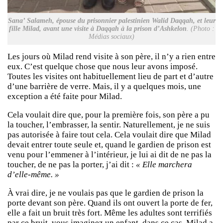
Sana’ Salameh, épouse du prisonnier palestinien Walid Daqqah, et leur
fille Milad, avant une visite à Daqqah à la prison d’Ashkelon
. (Photo :
Médias sociaux)
Les jours où Milad rend visite à son père, il n’y a rien entre
eux. C’est quelque chose que nous leur avons imposé.
Toutes les visites ont habituellement lieu de part et d’autre
d’une barrière de verre. Mais, il y a quelques mois, une
exception a été faite pour Milad.
Cela voulait dire que, pour la première fois, son père a pu
la toucher, l’embrasser, la sentir. Naturellement, je ne suis
pas autorisée à faire tout cela. Cela voulait dire que Milad
devait entrer toute seule et, quand le gardien de prison est
venu pour l’emmener à l’intérieur, je lui ai dit de ne pas la
toucher, de ne pas la porter, j’ai dit :
« Elle marchera
d’elle-même. »
À vrai dire, je ne voulais pas que le gardien de prison la
porte devant son père. Quand ils ont ouvert la porte de fer,
elle a fait un bruit très fort. Même les adultes sont terrifiés
par ce bruit, vous imaginez un enfant, dans ce cas. Milad a