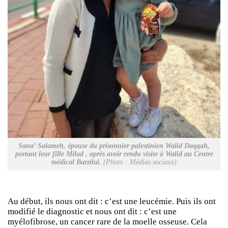
Sana’ Salameh, épouse du prisonnier palestinien Walid Daqqah,
portant leur fille Milad
,
après avoir rendu visite à Walid au Centre
médical Barzilai.
(Photo : Médias sociaux)
Au début, ils nous ont dit : c’est une leucémie. Puis ils ont
modifié le diagnostic et nous ont dit : c’est une
myélofibrose, un cancer rare de la moelle osseuse. Cela