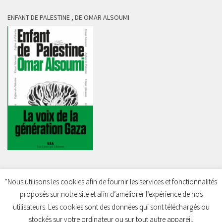
ENFANT DE PALESTINE , DE OMAR ALSOUMI
"Nous utilisons les cookies afin de fournir les services et fonctionnalités
proposés sur notre site et afin d’améliorer l’expérience de nos
Charleroi Pour la Palestine © 2026. Tous droits réservés.
utilisateurs. Les cookies sont des données qui sont téléchargés ou
stockés sur votre ordinateur ou sur tout autre appareil.