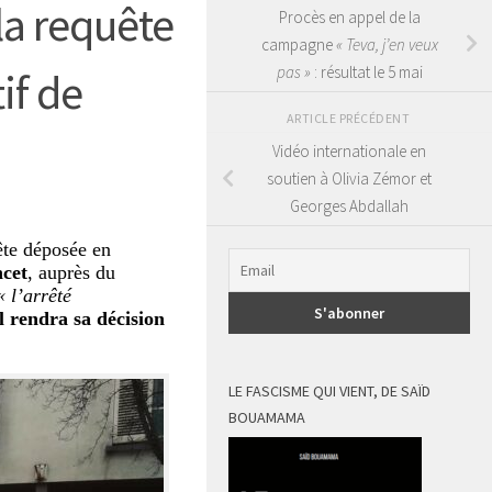
la requête
Procès en appel de la
campagne
« Teva, j’en veux
pas »
: résultat le 5 mai
if de
ARTICLE PRÉCÉDENT
Vidéo internationale en
soutien à Olivia Zémor et
Georges Abdallah
uête déposée en
ncet
, auprès du
 l’arrêté
l rendra sa décision
LE FASCISME QUI VIENT, DE SAÏD
BOUAMAMA