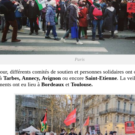
Paris
ur, différents comités de soutien et personnes solidaires ont 
 à
Tarbes, Annecy, Avignon
ou encore
Saint-Etienne
. La vei
ents ont eu lieu à
Bordeaux
et
Toulouse.