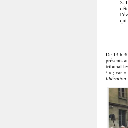
3- 
dét
l’é
qui
De 13 h 30
présents a
tribunal l
! »
; car
« 
libération 