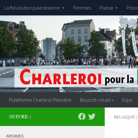
La Révolution palestinienne
Femmes
Poésie
Priso
Skip to content
Plateforme Charleroi-Palestine
Boycott « Israël »
Expo
BELGIQUE
/
SUIVRE :
ARCHIVES