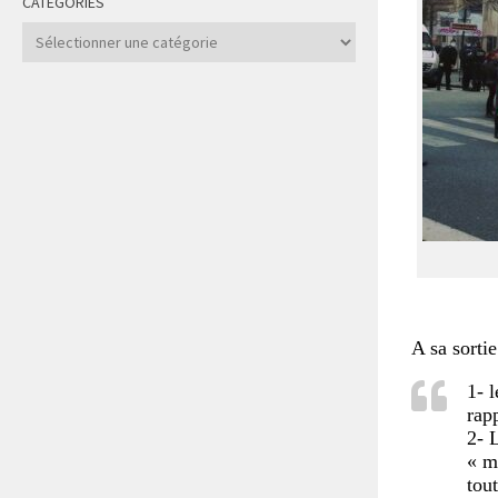
CATÉGORIES
Catégories
A sa sorti
1- 
rap
2- 
« m
tout