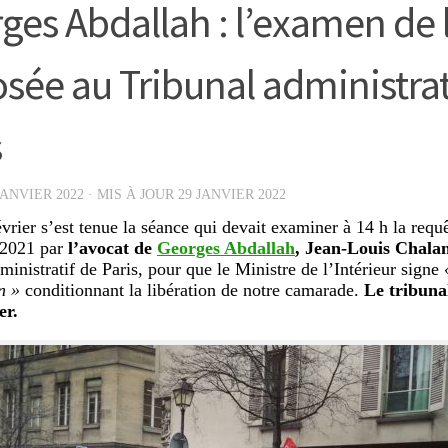
ges Abdallah : l’examen de 
sée au Tribunal administrat
s
JANVIER 2022
· MIS À JOUR
29 JANVIER 2022
évrier s’est tenue la séance qui devait examiner à 14 h la req
2021 par
l’avocat de
Georges Abdallah
, Jean-Louis Chala
ministratif de Paris, pour que le Ministre de l’Intérieur signe
«
n »
conditionnant la libération de notre camarade.
L
e tribuna
er.