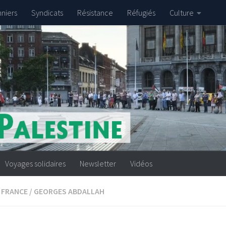
nniers
Syndicats
Résistance
Réfugiés
Culture
Voyages solidaires
Newsletter
Vidéos
FRANCE
/
GEORGES ABDALLAH