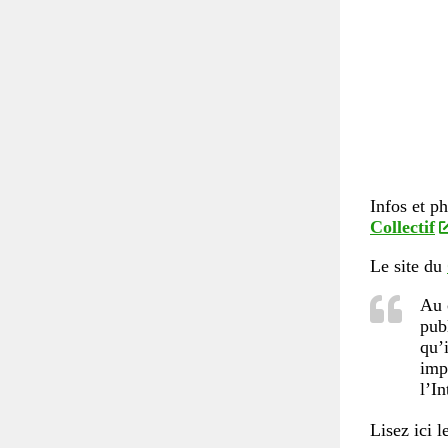
Infos et ph
Collectif
Le site du
Au 
pub
qu’i
imp
l’In
Lisez ici 