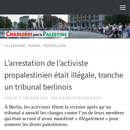
Skip to content
ALLEMAGNE
/
NAKBA
/
RÉPRESSION
L’arrestation de l’activiste
propalestinien était illégale, tranche
un tribunal berlinois
PUBLIÉ
17 FÉVRIER 2023
· MIS À JOUR
19 FÉVRIER 2023
À Berlin, les activistes fêtent la victoire après qu’un
tribunal a annulé les charges contre l’un de leurs membres
qui était accusé d’avoir manifesté
« illégalement »
pour
soutenir les droits palestiniens.