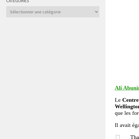
CATÉGORIES
Catégories
Ali Abun
Le
Centre
Wellingto
que les for
Il avait ég
Tha