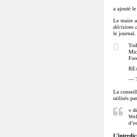
a ajouté le
Le maire a
décisions 
le journal.
Tod
Mic
For
RE
— T
La conseill
utilisés pa
« d
Wel
d’en
L’interdic