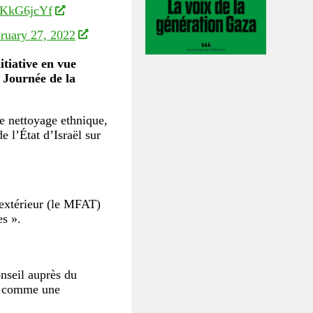
PIKkG6jcYf
ruary 27, 2022
itiative en vue
a Journée de la
nettoyage ethnique,
 l’État d’Israël sur
 extérieur (le MFAT)
es ».
onseil auprès du
ée comme une