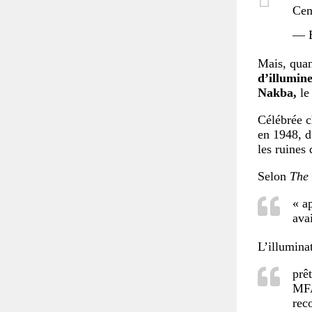
Cen
— E
Mais, quan
d’illumine
Nakba,
le
Célébrée c
en 1948, d
les ruines 
Selon
The
« a
ava
L’illuminat
prê
MFA
rec