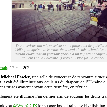
Des activistes ont mis en scène une « projection de guérilla 
Wellington après que le maire de la capitale néo-zélandaise a
interdit l’illumination pourtant prévue d’un important édifice
couleurs de la Palestine. (Photo : Justice for Palestine)
imah
,
17 mai 2022
 Michael Fowler
, une salle de concert et de rencontre située 
n
, avait été illuminée aux couleurs du drapeau de l’Ukraine q
ces russes avaient envahi cette dernière, en février.
alement été illuminé l’an dernier afin de soutenir les droits tra
nk you
@WgtnCC
for supporting Ukraine by highlighting