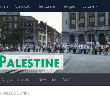
nniers
Syndicats
Résistance
Réfugiés
Culture
Voyages solidaires
Newsletter
Vidéos
UVELLE-ZÉLANDE