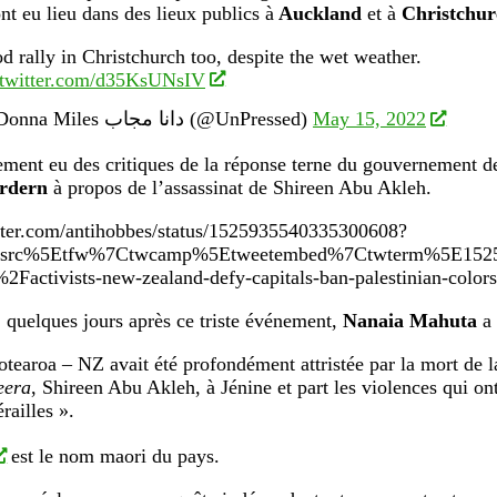
nt eu lieu dans des lieux publics à
Auckland
et à
Christchur
d rally in Christchurch too, despite the wet weather.
.twitter.com/d35KsUNsIV
— Donna Miles دانا مجاب (@UnPressed)
May 15, 2022
lement eu des critiques de la réponse terne du gouvernement d
rdern
à propos de l’assassinat de Shireen Abu Akleh.
itter.com/antihobbes/status/1525935540335300608?
twsrc%5Etfw%7Ctwcamp%5Etweetembed%7Ctwterm%5E15259
Factivists-new-zealand-defy-capitals-ban-palestinian-colors
quelques jours après ce triste événement,
Nanaia Mahuta
a 
otearoa – NZ avait été profondément attristée par la mort de la
eera
, Shireen Abu Akleh, à Jénine et part les violences qui ont
railles ».
est le nom maori du pays.