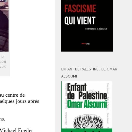
» à
vait
 aux
ENFANT DE PALESTINE , DE OMAR
ALSOUMI
au centre de
uelques jours après
ns.
 Michael Fowler