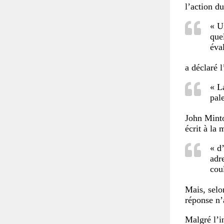
l’action du
« U
que
éva
a déclaré l
« L
pal
John Minto
écrit à la
« d
adr
cou
Mais, selo
réponse n’
Malgré l’i