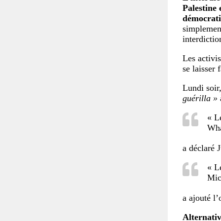
Palestine 
démocrati
simplement 
interdictio
Les activi
se laisser f
Lundi soir,
guérilla »
« L
Wha
a déclaré J
« L
Mic
a ajouté l’
Alternati