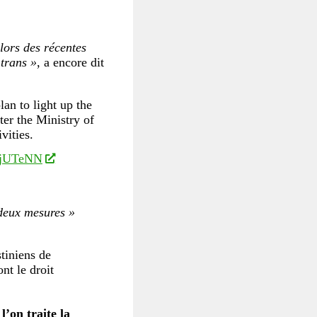
lors des récentes
 trans »
, a encore dit
an to light up the
ter the Ministry of
vities.
j9jUTeNN
deux mesures »
tiniens de
nt le droit
’on traite la