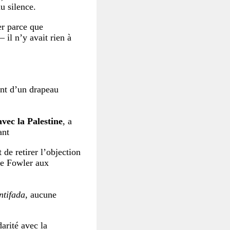
u silence.
er parce que
– il n’y avait rien à
ent d’un drapeau
avec la Palestine
, a
ant
de retirer l’objection
re Fowler aux
ntifada
, aucune
arité avec la