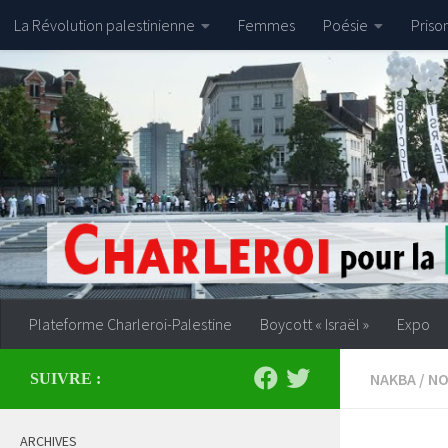
La Révolution palestinienne
Femmes
Poésie
Priso
Skip to content
Plateforme Charleroi-Palestine
Boycott « Israël »
Expo
NAKBA
/
NO
SUIVRE :
ARCHIVES