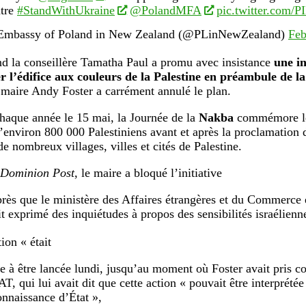
tre
#StandWithUkraine
@PolandMFA
pic.twitter.com/
mbassy of Poland in New Zealand (@PLinNewZealand)
Feb
d la conseillère Tamatha Paul a promu avec insistance
une in
r l’édifice aux couleurs de la Palestine en préambule de l
 maire Andy Foster a carrément annulé le plan.
haque année le 15 mai, la Journée de la
Nakba
commémore le 
’environ 800 000 Palestiniens avant et après la proclamation de
de nombreux villages, villes et cités de Palestine.
 Dominion Post
, le maire a bloqué l’initiative
près que le ministère des Affaires étrangères et du Commerce
it exprimé des inquiétudes à propos des sensibilités israélienn
ion « était
te à être lancée lundi, jusqu’au moment où Foster avait pris c
T, qui lui avait dit que cette action « pouvait être interprét
onnaissance d’État »,