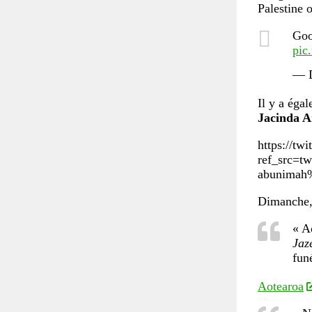
Palestine o
Goo
pic
Il y a éga
Jacinda A
https://tw
ref_src=
abunimah%2
Dimanche, 
« A
Jaz
funé
Aotearoa