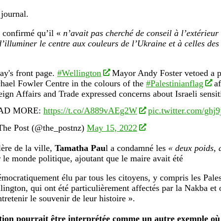
 journal.
 confirmé qu’il «
n’avait pas cherché de conseil à l’extérieur 
d’illuminer le centre aux couleurs de l’Ukraine et à celles des
ay's front page.
#Wellington
Mayor Andy Foster vetoed a pl
hael Fowler Centre in the colours of the
#Palestinianflag
af
eign Affairs and Trade expressed concerns about Israeli sensiti
AD MORE:
https://t.co/A889vAEg2W
pic.twitter.com/gh
he Post (@the_postnz)
May 15, 2022
ère de la ville,
Tamatha Pau
l a condamné les
« deux poids, 
r le monde politique, ajoutant que le maire avait été
émocratiquement élu par tous les citoyens, y compris les Pales
lington, qui ont été particulièrement affectés par la Nakba et o
tretenir le souvenir de leur histoire ».
tion pourrait être interprétée comme un autre exemple où l