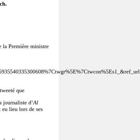
ch.
e la Première ministre
35540335300608%7Ctwgr%5E%7Ctwcon%5Es1_&ref_url=ht
tweeté que
 journaliste d’
Al
 eu lieu lors de ses