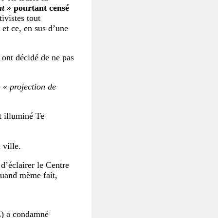
t »
pourtant censé
tivistes tout
 et ce, en sus d’une
, ont décidé de ne pas
e
« projection de
t illuminé Te
 ville.
d’éclairer le Centre
quand même fait,
NZ) a condamné