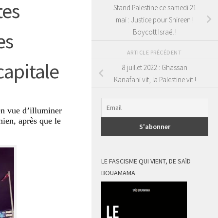
tes
Stand Palestine ce samedi 21
mai : Justice pour Shireen !
Boycott Israël !
es
ARTICLE PRÉCÉDENT
capitale
8 juillet 2022 : Ghassan
Kanafani vit, la Palestine vit !
n vue d’illuminer
nien, après que le
LE FASCISME QUI VIENT, DE SAÏD
BOUAMAMA