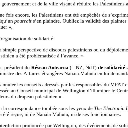
 gouvernement et de la ville visant à réduire les Palestiniens a
ne fois encore, les Palestiniens ont été empêchés de s’exprim
lqu’un
pourrait
s’en plaindre. Oubliez la validité des plaintes 
luer »,
’organisation de solidarité.
a simple perspective de discours palestiniens ou du déploiem
estinien a été problématisée à l’avance. »
, président du
Réseau Aotearoa
(= NZ, NdT)
de solidarité 
 ministre des Affaires étrangères Nanaia Mahuta en lui demand
’annuler les conseils adressés par les responsables du MFAT et 
essée au Conseil municipal de Wellington d’illuminer le Cent
leurs du drapeau palestinien ».
n la correspondance tombée sous les yeux de
The Electronic I
a été reçue, ni de Nanaia Mahuta, ni de ses fonctionnaires.
nterdiction prononcée par Wellington, des événements de solid