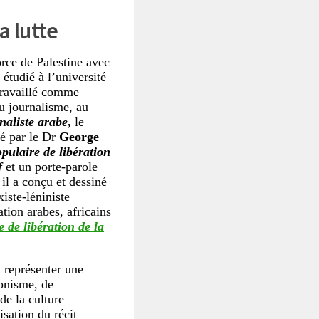
a lutte
orce de Palestine avec
étudié à l’université
 travaillé comme
u journalisme, au
aliste arabe
,
le
dé par le Dr
George
pulaire de libération
f
et un porte-parole
 il a conçu et dessiné
iste-léniniste
tion arabes, africains
e de libération de la
 représenter une
ionisme, de
de la culture
sation du récit