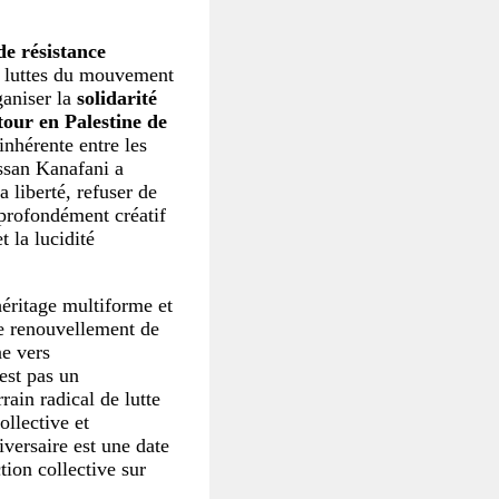
de résistance
les luttes du mouvement
ganiser la
solidarité
etour en Palestine de
inhérente entre les
assan Kanafani a
a liberté, refuser de
 profondément créatif
t la lucidité
héritage multiforme et
le renouvellement de
ne vers
est pas un
rain radical de lutte
ollective et
iversaire est une date
tion collective sur