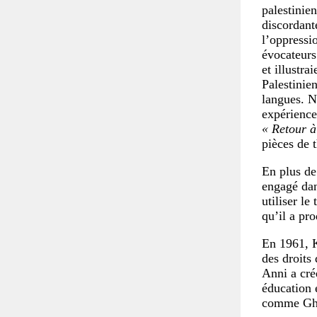
palestinien
discordante
l’oppressio
évocateurs
et illustra
Palestinie
langues. N
expérience
« Retour à
pièces de 
En plus de 
engagé dans
utiliser le
qu’il a pr
En 1961, K
des droits 
Anni a cré
éducation 
comme Ghas