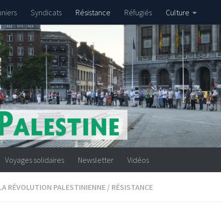
nniers
Syndicats
Résistance
Réfugiés
Culture
Voyages solidaires
Newsletter
Vidéos
LA RÉVOLUTION PALESTINIENNE
/
RÉSISTANCE