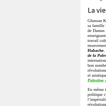
La vie
Ghassan Ka
sa famille
de Damas a
enseignant
travail cul
mouvement 
Habache
.
de la Pale
internation
bon nombre
révolution
et asiatiqu
Palestine 
En même te
politique c
l’impériali
révolution