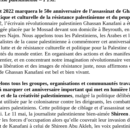
let 2022 marquera le 50e anniversaire de l’assassinat de G
tique et culturelle de la résistance palestinienne et du peup
72, l’écrivain révolutionnaire palestinien Ghassan Kanafani a é
égée placée par le Mossad devant son domicile à Beyrouth, e
es Najm. Nous appelons tous les Palestiniens, les Arabes et l
nalistes de la cause palestinienne à commémorer cet anniversai
lutte et de résistance culturelle et politique pour la Palestine d
s du monde entier. En organisant des actions et des manifesta
ntier, et en concentrant notre imagination révolutionnaire ver
la libération et des images de résistance juste, nous affirmons
 de Ghassan Kanafani est bel et bien vivant.
lons tous les groupes, organisations et communautés travai
 à marquer cet anniversaire important qui met en lumière l
 et de la créativité palestiniennes
, malgré la politique délibé
t utilisée par le colonisateur contre les dirigeants, les combatt
aires palestiniens. Cette politique de ciblage et d’assassinat s
i. Le 11 mai, la journaliste palestinienne bien-aimée
Shireen
r les forces d’occupation alors qu’elle couvrait leur invasion 
at de Kanafani à celui de Shireen Abu Akleh, les voix palestini