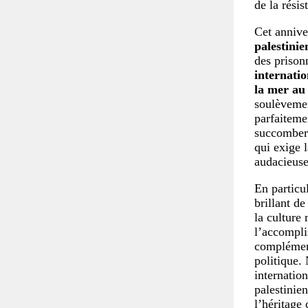
de la résis
Cet annive
palestinie
des prisonn
internatio
la mer au
soulèvemen
parfaitemen
succomber 
qui exige l
audacieuse
En particu
brillant d
la culture 
l’accompli
complément 
politique.
internation
palestinien
l’héritage