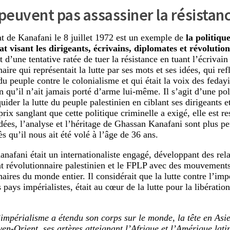
 peuvent pas assassiner la résistan
at de Kanafani le 8 juillet 1972 est un exemple de
la politique
at visant les dirigeants, écrivains, diplomates et révolution
it d’une tentative ratée de tuer la résistance en tuant l’écrivain 
aire qui représentait la lutte par ses mots et ses idées, qui refl
du peuple contre le colonialisme et qui était la voix des fedayi
n qu’il n’ait jamais porté d’arme lui-même. Il s’agit d’une po
quider la lutte du peuple palestinien en ciblant ses dirigeants e
rix sanglant que cette politique criminelle a exigé, elle est r
idées, l’analyse et l’héritage de Ghassan Kanafani sont plus pe
s qu’il nous ait été volé à l’âge de 36 ans.
nafani était un internationaliste engagé, développant des rela
révolutionnaire palestinien et le FPLP avec des mouvements 
naires du monde entier. Il considérait que la lutte contre l’im
 pays impérialistes, était au cœur de la lutte pour la libératio
’impérialisme a étendu son corps sur le monde, la tête en Asie
en-Orient, ses artères atteignant l’Afrique et l’Amérique lati