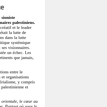
ce
 sioniste
naires palestiniens.
créatif et le leader
était la lutte de
ns dans la lutte
litique systémique
t ses visionnaires.
estée un échec. Les
rtinents que jamais,
tions entre le
et organisations
périalisme, y compris
n palestinienne et
 orientale, le cœur au
ne. Partout où vous le