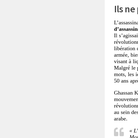
Ils ne
L’assassin
d’assassin
Il s’agissa
révolutionn
libération 
armée, bie
visant à li
Malgré le p
mots, les 
50 ans aprè
Ghassan Ka
mouvement 
révolution
au sein des
arabe.
« L
Moy