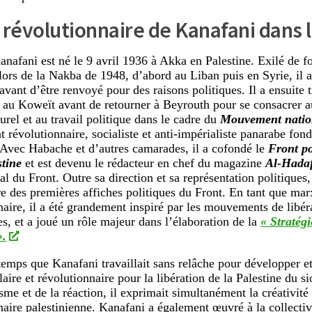
 révolutionnaire de Kanafani dans l
nafani est né le 9 avril 1936 à Akka en Palestine. Exilé de f
 lors de la Nakba de 1948, d’abord au Liban puis en Syrie, il a 
vant d’être renvoyé pour des raisons politiques. Il a ensuite
 au Koweït avant de retourner à Beyrouth pour se consacrer a
turel et au travail politique dans le cadre du
Mouvement nation
révolutionnaire, socialiste et anti-impérialiste panarabe fon
 Avec Habache et d’autres camarades, il a cofondé le
Front po
stine
et est devenu le rédacteur en chef du magazine
Al-Hada
al du Front. Outre sa direction et sa représentation politiques,
 des premières affiches politiques du Front. En tant que marx
naire, il a été grandement inspiré par les mouvements de libéra
es, et a joué un rôle majeur dans l’élaboration de la
« Stratégi
».
mps que Kanafani travaillait sans relâche pour développer et
laire et révolutionnaire pour la libération de la Palestine du s
sme et de la réaction, il exprimait simultanément la créativité 
naire palestinienne. Kanafani a également œuvré à la collectivi