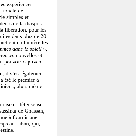
 des expériences
ationale de
yle simples et
uleurs de la diaspora
la libération, pour les
uites dans plus de 20
mettent en lumière les
mes dans le soleil »,
reuses nouvelles et
au pouvoir captivant.
e, il s’est également
 a été le premier à
stiniens, alors même
anoise et défenseuse
ssassinat de Ghassan,
nue à fournir une
amps au Liban, qui,
estine.