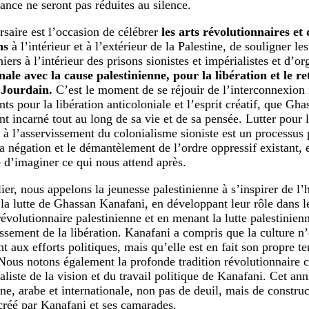
tance ne seront pas réduites au silence.
rsaire est l’occasion de célébrer
les arts révolutionnaires et 
ns
à l’intérieur et à l’extérieur de la Palestine, de souligner 
iers à l’intérieur des prisons sionistes et impérialistes et d’or
nale avec la cause palestinienne, pour la libération et le r
 Jourdain.
C’est le moment de se réjouir de l’interconnexion 
ts pour la libération anticoloniale et l’esprit créatif, que Gh
t incarné tout au long de sa vie et de sa pensée. Lutter pour l
à l’asservissement du colonialisme sioniste est un processus
a négation et le démantèlement de l’ordre oppressif existant, e
 d’imaginer ce qui nous attend après.
lier, nous appelons la jeunesse palestinienne à s’inspirer de l’
e la lutte de Ghassan Kanafani, en développant leur rôle dans 
révolutionnaire palestinienne et en menant la lutte palestinien
ssement de la libération. Kanafani a compris que la culture n’
aux efforts politiques, mais qu’elle est en fait son propre ter
 Nous notons également la profonde tradition révolutionnaire c
aliste de la vision et du travail politique de Kanafani. Cet ann
ne, arabe et internationale, non pas de deuil, mais de construc
 créé par Kanafani et ses camarades.