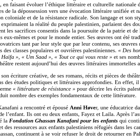
, en faisant évoluer l’éthique littéraire et culturelle nationale
s de la dépossession vers une évocation littéraire unifiée et n
n coloniale et de la résistance radicale. Son langage et son st
 exprimaient la réalité du peuple palestinien, parlaient des do
ient les sacrifices consentis dans la poursuite de la patrie et de 
ns eux-mêmes et pour le monde entier. Ses œuvres ont été trad
ovatrices tant par leur style que par leur contenu, ses œuvres 
s des classes populaires et ouvrières palestiniennes.
« Des hom
 Haïfa »,
« Um Saad »
,
« Tout ce qui vous reste »
et ses nomb
théâtre restent aujourd’hui des œuvres littéraires immortelles 
son écriture créative, de ses romans, récits et pièces de théâtr
 des études politiques et littéraires approfondies. En effet, il
 terme
« littérature de résistance »
pour décrire les écrits pale
oduit nombre des exemples fondamentaux de cette littérature.
anafani a rencontré et épousé
Anni Høve
r, une éducatrice d
de l’enfant. Ils ont eu deux enfants, Fayez et Laila. Après l’a
é la
Fondation Ghassan Kanafani pour les enfants
qui conti
et des ressources aux enfants palestiniens réfugiés dans les c
san, continuent à se voir refuser le droit de retourner en Pal