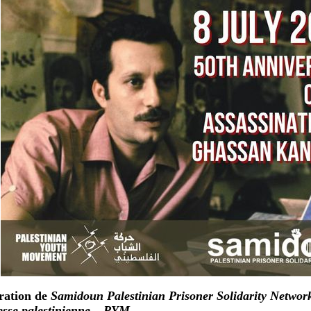
ration de
Samidoun Palestinian Prisoner Solidarity Networ
esse palestinienne – PYM
.