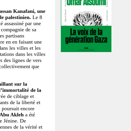
hassan Kanafani, une
le palestinien.
Le 8
té assassiné par une
n compagnie de sa
es partisans
re en en faisant une
ans les villes et les
tions dans les villes
s des lignes de vers
 collectivement que
llant sur la
’immortalité de la
rée de ciblage et
ants de la liberté et
e poursuit encore
 Abu Akleh
a été
de Jénine. De
ennes de la vérité et