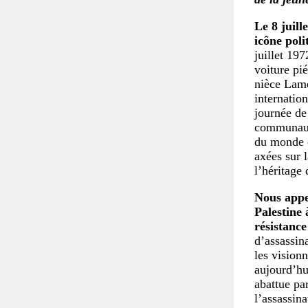
Le 8 juil
icône poli
juillet 19
voiture pi
nièce Lame
internatio
journée de 
communauté
du monde e
axées sur 
l’héritage
Nous appe
Palestine
résistance
d’assassina
les visionn
aujourd’hu
abattue pa
l’assassin