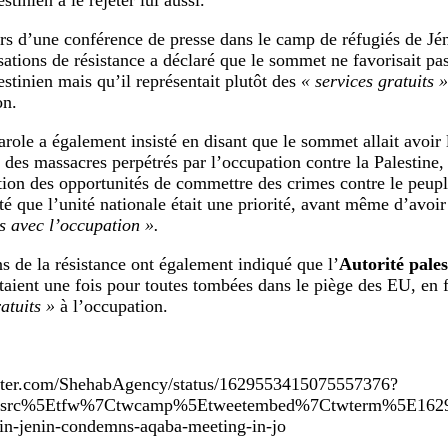
stinien à le rejeter lui aussi.
rs d’une conférence de presse dans le camp de réfugiés de Jén
sations de résistance a déclaré que le sommet ne favorisait pas
estinien mais qu’il représentait plutôt des
« services gratuits »
on.
arole a également insisté en disant que le sommet allait avoir 
t des massacres perpétrés par l’occupation contre la Palestine,
tion des opportunités de commettre des crimes contre le peuple
uté que l’unité nationale était une priorité, avant même d’avoir
es avec l’occupation ».
ns de la résistance ont également indiqué que l’
Autorité pales
étaient une fois pour toutes tombées dans le piège des EU, en 
atuits »
à l’occupation.
witter.com/ShehabAgency/status/1629553415075557376?
twsrc%5Etfw%7Ctwcamp%5Etweetembed%7Ctwterm%5E16295
-in-jenin-condemns-aqaba-meeting-in-jo