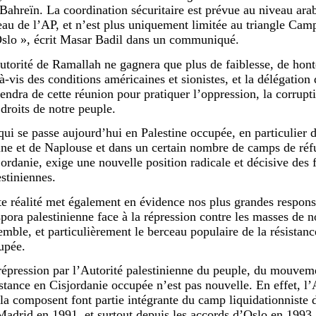
Bahreïn. La coordination sécuritaire est prévue au niveau arab
eau de l’AP, et n’est plus uniquement limitée au triangle Ca
Oslo », écrit Masar Badil dans un communiqué.
utorité de Ramallah ne gagnera que plus de faiblesse, de hon
à-vis des conditions américaines et sionistes, et la délégation 
endra de cette réunion pour pratiquer l’oppression, la corruptio
 droits de notre peuple.
qui se passe aujourd’hui en Palestine occupée, en particulier d
ine et de Naplouse et dans un certain nombre de camps de réfu
jordanie, exige une nouvelle position radicale et décisive des 
estiniennes.
te réalité met également en évidence nos plus grandes responsa
spora palestinienne face à la répression contre les masses de 
emble, et particulièrement le berceau populaire de la résistanc
upée.
répression par l’Autorité palestinienne du peuple, du mouveme
istance en Cisjordanie occupée n’est pas nouvelle. En effet, l’A
 la composent font partie intégrante du camp liquidationniste 
Madrid en 1991, et surtout depuis les accords d’Oslo en 1993. 