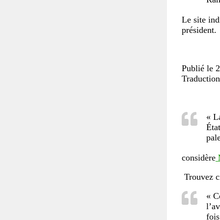
Le site in
président.
Publié le 
Traduction
« L
Éta
pale
considère
Trouvez ci
« C
l’a
fois