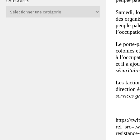
peuple pale
CATÉGORIES
Catégories
Samedi, lo
des organi
peuple pal
l’occupati
Le porte-p
colonies e
à l’occupa
et il a ajo
sécuritair
Les factio
direction 
services gr
https://t
ref_src=
resistance