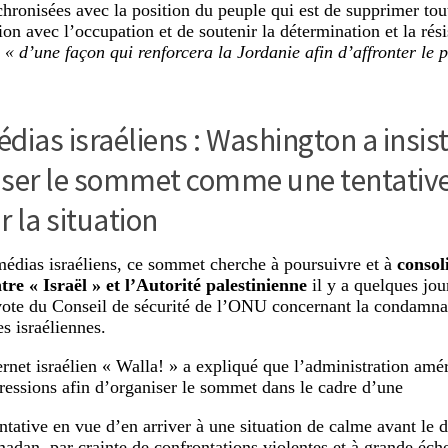
chronisées avec la position du peuple qui est de supprimer to
ion avec l’occupation et de soutenir la détermination et la rés
n
« d’une façon qui renforcera la Jordanie afin d’affronter le pr
dias israéliens : Washington a insis
iser le sommet comme une tentative
 la situation
médias israéliens, ce sommet cherche à poursuivre et à
consol
ntre « Israël » et l’Autorité palestinienne
il y a quelques jou
vote du Conseil de sécurité de l’ONU concernant la condamna
s israéliennes.
ternet israélien « Walla! » a expliqué que l’administration amé
pressions afin d’organiser le sommet dans le cadre d’une
entative en vue d’en arriver à une situation de calme avant le
adan, par crainte de confrontations violentes et à grande éche