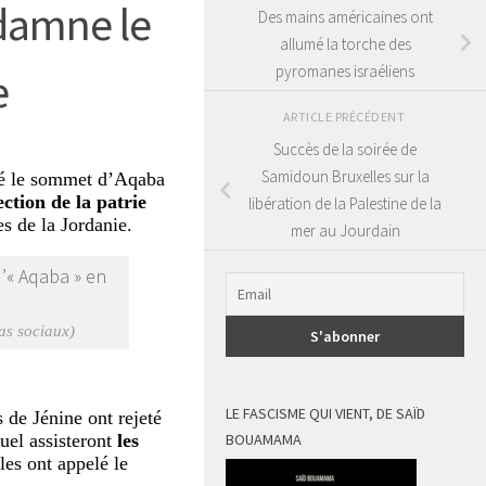
ndamne le
Des mains américaines ont
allumé la torche des
pyromanes israéliens
e
ARTICLE PRÉCÉDENT
Succès de la soirée de
Samidoun Bruxelles sur la
 le sommet d’Aqaba
ction de la patrie
libération de la Palestine de la
es de la Jordanie.
mer au Jourdain
as sociaux)
LE FASCISME QUI VIENT, DE SAÏD
s de Jénine ont rejeté
uel assisteront
les
BOUAMAMA
lles ont appelé le