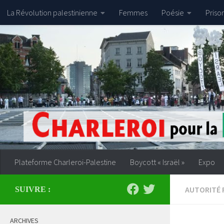
La Révolution palestinienne
Femmes
Poésie
Priso
Skip to content
Plateforme Charleroi-Palestine
Boycott « Israël »
Expo
AUTORITÉ 
SUIVRE :
ARCHIVES