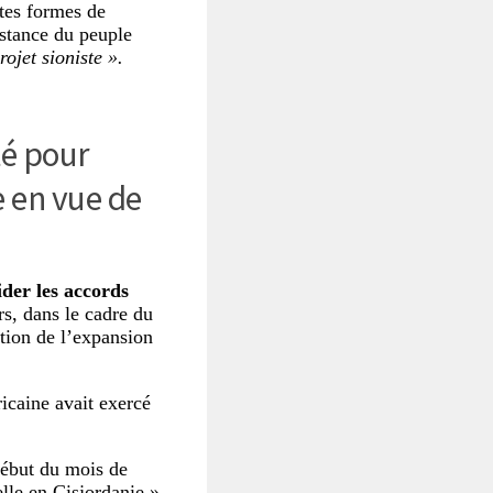
utes formes de
istance du peuple
ojet sioniste ».
té pour
 en vue de
ider les accords
rs, dans le cadre du
tion de l’expansion
ricaine avait exercé
 début du mois de
lle en Cisjordanie ».