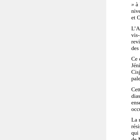
»
à 
niv
et 
L’A
vis-
revi
des
Ce 
Jén
Cis
pal
Cet
dia
ens
occ
La 
rés
qui
de 