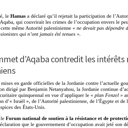
é, le
Hamas
a déclaré qu’il rejetait la participation de l’Auto
qaba, qui couvrirait les crimes de l’occupation envers le peupl
 cette même Autorité palestinienne
« ne devait pas dépendre 
sionistes qui n’ont jamais été tenues ».
met d’Aqaba contredit les intérêts
niens
 mises en garde officielles de la Jordanie contre l’actuelle g
on dirigé par Benjamin Netanyahou, la Jordanie continue d’ac
uritaire quinquennal en vue d’appliquer le
« plan Fenzel »
am
on d’« Israël », de l’Autorité palestinienne, de l’Égypte et de l
uspices des États-Unis.
le
Forum national de soutien à la résistance et de protecti
éclaration que le gouvernement d’occupation avait jeté son dé