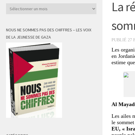
La r
Archives
somm
NOUS NE SOMMES PAS DES CHIFFRES – LES VOIX
DE LA JEUNESSE DE GAZA
PUBLIÉ
27 
Les organi
en Jordani
estime que
Al Mayad
Les ailes m
le sommet 
EU, « Isra