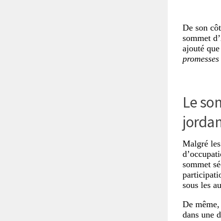
De son côt
sommet d’A
ajouté que
promesses 
Le som
jorda
Malgré les
d’occupati
sommet séc
participati
sous les a
De même, 
dans une d