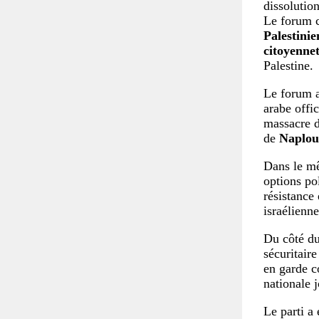
dissolutio
Le forum c
Palestinie
citoyenne
Palestine.
Le forum a
arabe offi
massacre 
de
Naplou
Dans le mê
options pol
résistance 
israélienne
Du côté du
sécuritaire
en garde c
nationale 
Le parti a 