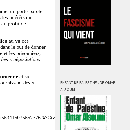
ine, un porte-parole
 les intérêts du
au profit de
lieu au vu des
 dans le but de donner
 et les prisonniers,
 des
« négociations
tinienne
et sa
fournissant des
«
ENFANT DE PALESTINE , DE OMAR
ALSOUMI
53415075557376%7Ctwgr%5Eb036a3dbb54d834e53b4af7201