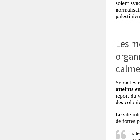
soient syn
normalisat
palestinie
Les mé
organ
calmer
Selon les 
atteints e
report du 
des colonie
Le site in
de fortes 
« t
Ram