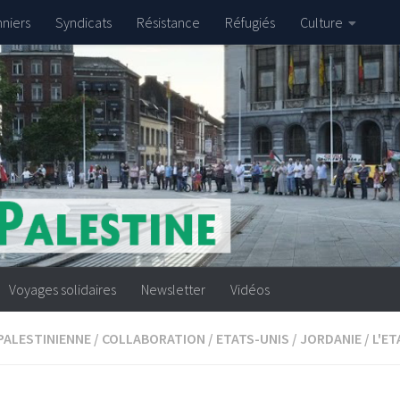
nniers
Syndicats
Résistance
Réfugiés
Culture
Voyages solidaires
Newsletter
Vidéos
PALESTINIENNE
/
COLLABORATION
/
ETATS-UNIS
/
JORDANIE
/
L'E