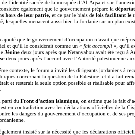
n de l’identité sacrée de la mosquée d’Al-Aqsa et sur l’annexi
onsidère également que le gouvernement prépare la
déportat
ns hors de leur patrie,
et ce par le biais de
lois facilitant le 
té
, lesquelles menacent aussi bien la Jordanie sur un plan exist
 ajouté que le gouvernement d’occupation n’avait que mépris
ciel et qu’il le considérait comme un
« fait accompli »
, qu’il a
de
Jénine
deux jours après que Netanyahou avait été reçu à 
se
deux jours après l’accord avec l’Autorité palestinienne aux
me contexte, le forum a invité les dirigeants jordaniens à reco
itiques concernant la question de la Palestine, et il a fait rem
était et resterait la seule option possible et réalisable pour af
.
 parti du
Front d’action islamique
, on estime que le fait d’
 est en contradiction avec les déclarations officielles de la Ci
ontre les dangers du gouvernement d’occupation et de ses proje
jordanienne.
également insisté sur la nécessité que les déclarations officiel