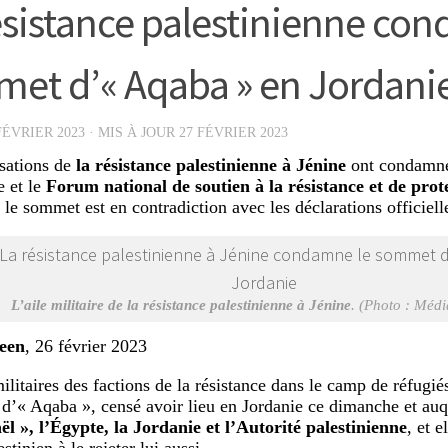
ésistance palestinienne co
et d’« Aqaba » en Jordani
FÉVRIER 2023
· MIS À JOUR
27 FÉVRIER 2023
sations de
la résistance palestinienne à Jénine
ont condamné
e et le
Forum national de soutien à la résistance et de prote
 le sommet est en contradiction avec les déclarations officiell
L’aile militaire de la résistance palestinienne à Jénine
. (Photo : Médi
een
, 26 février 2023
ilitaires des factions de la résistance dans le camp de réfugié
d’« Aqaba », censé avoir lieu en Jordanie ce dimanche et auq
ël », l’Égypte, la Jordanie et l’Autorité palestinienne
, et e