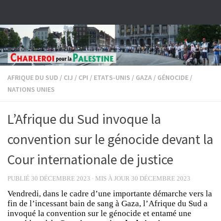
Skip to content
AFRIQUE DU SUD
/
CIJ
/
CPI
/
ETATS-UNIS
/
GAZA
/
GÉNOCIDE
/
NATIONS UNIES
L’Afrique du Sud invoque la
convention sur le génocide devant la
Cour internationale de justice
PUBLIÉ
30 DÉCEMBRE 2023
· MIS À JOUR
30 DÉCEMBRE 2023
Vendredi, dans le cadre d’une importante démarche vers la
fin de l’incessant bain de sang à Gaza, l’Afrique du Sud a
invoqué la convention sur le génocide et entamé une