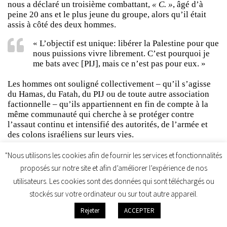
nous a déclaré un troisième combattant,
« C. »
, âgé d’à
peine 20 ans et le plus jeune du groupe, alors qu’il était
assis à côté des deux hommes.
« L’objectif est unique: libérer la Palestine pour que
nous puissions vivre librement. C’est pourquoi je
me bats avec [PIJ], mais ce n’est pas pour eux. »
Les hommes ont souligné collectivement – qu’il s’agisse
du Hamas, du Fatah, du PIJ ou de toute autre association
factionnelle – qu’ils appartiennent en fin de compte à la
même communauté qui cherche à se protéger contre
l’assaut continu et intensifié des autorités, de l’armée et
des colons israéliens sur leurs vies.
« Comprenez que pour nous, ce sont des
"Nous utilisons les cookies afin de fournir les services et fonctionnalités
instruments pour un affrontement »,
proposés sur notre site et afin d’améliorer l’expérience de nos
utilisateurs. Les cookies sont des données qui sont téléchargés ou
explique A.
stockés sur votre ordinateur ou sur tout autre appareil.
«Nous sommes des gens modestes et nous devons
Rejeter
ACCEPTER
donc trouver de l’argent pour nous procurer une
arme afin de riposter.»