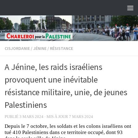
Skip to content
CISJORDANIE
/
JÉNINE
/
RÉSISTANCE
A Jénine, les raids israéliens
provoquent une inévitable
résistance militaire, unie, de jeunes
Palestiniens
PUBLIÉ
3 MARS 2024
· MIS À JOUR
7 MARS 2024
Depuis le 7 octobre, les soldats et les colons israéliens ont
tué 410 Palestiniens dans ce territoire occupé, dont 93