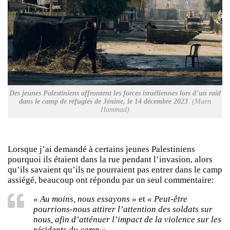
Des jeunes Palestiniens affrontent les forces israéliennes lors d’un raid
dans le camp de réfugiés de Jénine, le 14 décembre 2023
. (Maen
Hammad)
Lorsque j’ai demandé à certains jeunes Palestiniens
pourquoi ils étaient dans la rue pendant l’invasion, alors
qu’ils savaient qu’ils ne pourraient pas entrer dans le camp
assiégé, beaucoup ont répondu par un seul commentaire:
« Au moins, nous essayons »
et
« Peut-être
pourrions-nous attirer l’attention des soldats sur
nous, afin d’atténuer l’impact de la violence sur les
résidents du camp ».