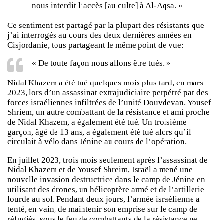
nous interdit l’accès [au culte] à Al-Aqsa. »
Ce sentiment est partagé par la plupart des résistants que
j’ai interrogés au cours des deux dernières années en
Cisjordanie, tous partageant le même point de vue:
« De toute façon nous allons être tués. »
Nidal Khazem a été tué quelques mois plus tard, en mars
2023, lors d’un assassinat extrajudiciaire perpétré par des
forces israéliennes infiltrées de l’unité Douvdevan. Yousef
Shriem, un autre combattant de la résistance et ami proche
de Nidal Khazem, a également été tué. Un troisième
garçon, âgé de 13 ans, a également été tué alors qu’il
circulait à vélo dans Jénine au cours de l’opération.
En juillet 2023, trois mois seulement après l’assassinat de
Nidal Khazem et de Yousef Shreim, Israël a mené une
nouvelle invasion destructrice dans le camp de Jénine en
utilisant des drones, un hélicoptère armé et de l’artillerie
lourde au sol. Pendant deux jours, l’armée israélienne a
tenté, en vain, de maintenir son emprise sur le camp de
réfugiés, sous le feu de combattants de la résistance ne