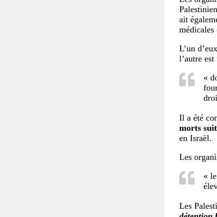
Palestinie
ait égalem
médicales 
L’un d’eux
l’autre es
« do
fou
droi
Il a été c
morts suit
en Israël.
Les organi
« l
éle
Les Palest
détention 