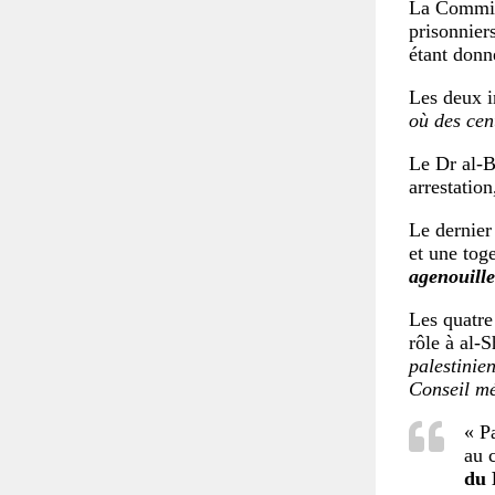
La Commiss
prisonnier
étant donn
Les deux i
où des cen
Le Dr al-B
arrestation
Le dernier
et une tog
agenouille
Les quatre
rôle à al-
palestinie
Conseil mé
« P
au 
du 