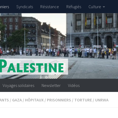
nniers
Syndicats
Résistance
Réfugiés
Culture
Voyages solidaires
Newsletter
Vidéos
ANTS
/
GAZA
/
HÔPITAUX
/
PRISONNIERS
/
TORTURE
/
UNRWA