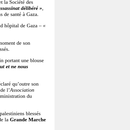
t la Société des
ssassinat délibéré »
,
s de santé à Gaza.
nd hôpital de Gaza –
«
u moment de son
ssés.
in portant une blouse
t et ne nous
éclaré qu’outre son
de l’
Association
dministration du
palestiniens blessés
de la
Grande Marche