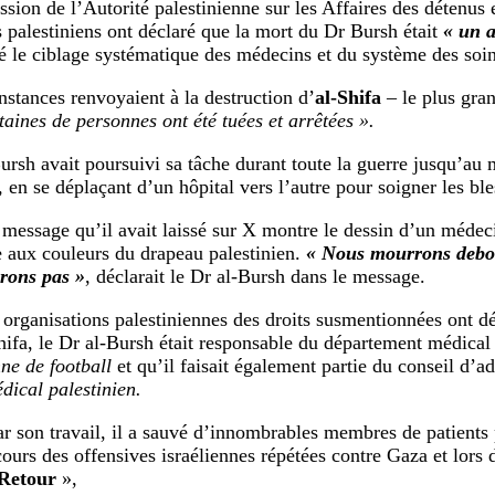
ion de l’Autorité palestinienne sur les Affaires des détenus e
s palestiniens ont déclaré que la mort du Dr Bursh était
« un a
é le ciblage systématique des médecins et du système des soin
nstances renvoyaient à la destruction d’
al-Shifa
– le plus gra
taines de personnes ont été tuées et arrêtées ».
ursh avait poursuivi sa tâche durant toute la guerre jusqu’a
, en se déplaçant d’un hôpital vers l’autre pour soigner les ble
 message qu’il avait laissé sur X montre le dessin d’un médec
e aux couleurs du drapeau palestinien.
« Nous mourrons debou
rons pas »
, déclarait le Dr al-Bursh dans le message.
 organisations palestiniennes des droits susmentionnées ont d
Shifa, le Dr al-Bursh était responsable du département médical 
nne de football
et qu’il faisait également partie du conseil d’a
dical palestinien.
ar son travail, il a sauvé d’innombrables membres de patients 
cours des offensives israéliennes répétées contre Gaza et lors 
Retour
»,