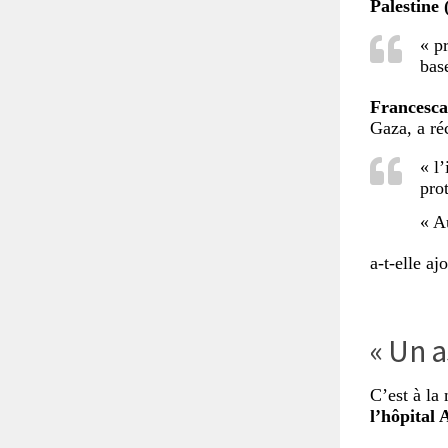
Palestine
« p
base
Francesca
Gaza, a ré
« l
pro
« A
a-t-elle a
« Un a
C’est à la
l’hôpital