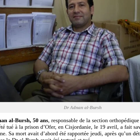
Dr Adnan al-Bursh
an al-Bursh, 50 ans
, responsable de la section orthopédique 
té tué à la prison d’Ofer, en Cisjordanie, le 19 avril, a fait sa
nne. Sa mort avait d’abord été rapportée jeudi, après qu’un dét
e le Dr al-Bursh avait été torturé et tué.