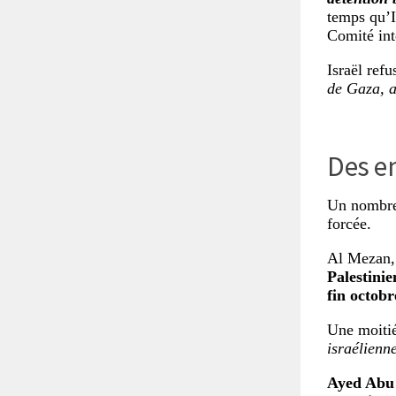
temps qu’Is
Comité int
Israël ref
de Gaza, ai
Des en
Un nombre 
forcée.
Al Mezan, 
Palestinie
fin octobr
Une moitié
israélienn
Ayed Abu