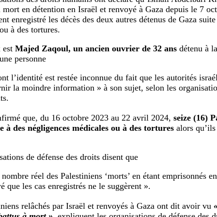
n mort en détention en Israël et renvoyé à Gaza depuis le 7 oc
ent enregistré les décès des deux autres détenus de Gaza suite
ou à des tortures.
 est
Majed Zaqoul, un ancien ouvrier de 32 ans
détenu à la
t une personne
nt l’identité est restée inconnue du fait que les autorités isra
rnir la moindre information » à son sujet, selon les organisati
ts.
onfirmé que, du 16 octobre 2023 au 22 avril 2024,
seize (16) P
e à des négligences médicales ou à des tortures
alors qu’ils
sations de défense des droits disent que
e nombre réel des Palestiniens ‘morts’ en étant emprisonnés en 
vé que les cas enregistrés ne le suggèrent ».
iniens relâchés par Israël et renvoyés à Gaza ont dit avoir vu
battus à mort »,
expliquent les organisations de défense des d