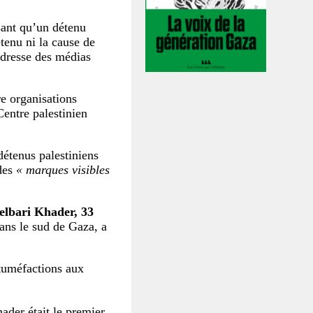
isant qu’un détenu
tenu ni la cause de
’adresse des médias
re organisations
entre palestinien
 détenus palestiniens
des
« marques visibles
elbari Khader, 33
ans le sud de Gaza, a
 tuméfactions aux
ader était le premier