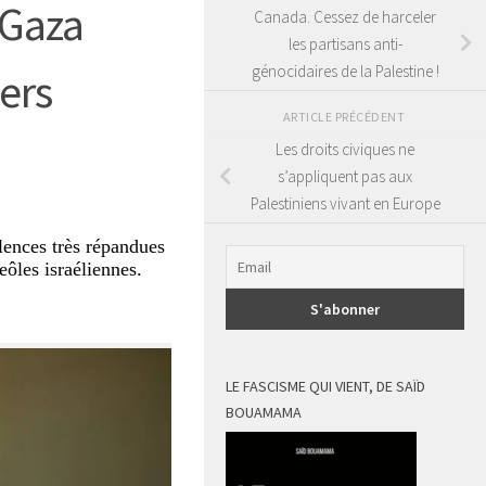
 Gaza
Canada. Cessez de harceler
les partisans anti-
génocidaires de la Palestine !
iers
ARTICLE PRÉCÉDENT
Les droits civiques ne
s’appliquent pas aux
Palestiniens vivant en Europe
lences très répandues
eôles israéliennes.
LE FASCISME QUI VIENT, DE SAÏD
BOUAMAMA