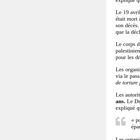
Le 19 avri
était mort
son décès.
que la décl
Le corps d
palestinie
pour les d
Les organis
via le pas
de torture
Les autori
ans.
Le Dr 
expliqué q
« p
épa
Les organi