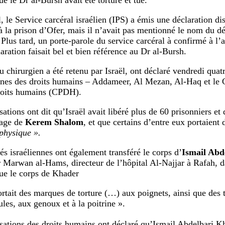
l, le Service carcéral israélien (IPS) a émis une déclaration d
 à la prison d’Ofer, mais il n’avait pas mentionné le nom du dé
 Plus tard, un porte-parole du service carcéral à confirmé à l
aration faisait bel et bien référence au Dr al-Bursh.
u chirurgien a été retenu par Israël, ont déclaré vendredi quat
nnes des droits humains – Addameer, Al Mezan, Al-Haq et le C
roits humains (CPDH).
ations ont dit qu’Israël avait libéré plus de 60 prisonniers et
sage de
Kerem Shalom
, et que certains d’entre eux portaient 
 physique ».
tés israéliennes ont également transféré le corps d’
Ismail Abd
Marwan al-Hams, directeur de l’hôpital Al-Najjar à Rafah, d
ue le corps de Khader
ortait des marques de torture (…) aux poignets, ainsi que des
ules, aux genoux et à la poitrine ».
sations des droits humains ont déclaré qu’Ismail Abdelbari Kh