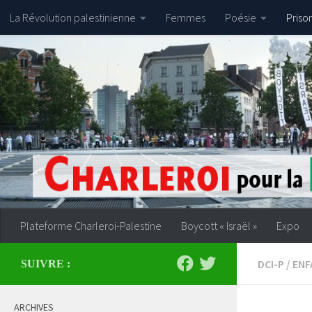
La Révolution palestinienne
Femmes
Poésie
Priso
Skip to content
Plateforme Charleroi-Palestine
Boycott « Israël »
Expo
DCI-P
/
ENF
SUIVRE :
ARCHIVES