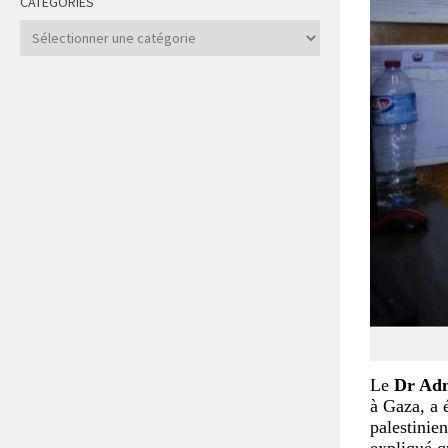
CATÉGORIES
Catégories
Le
Dr Adn
à Gaza, a é
palestinie
expliqué qu