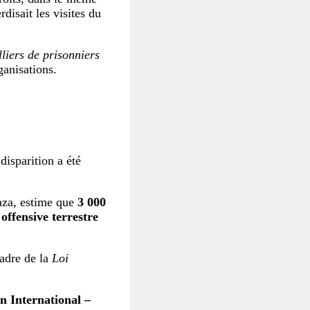
disait les visites du
lliers de prisonniers
ganisations.
isparition a été
aza, estime que
3 000
offensive terrestre
adre de la
Loi
n International –