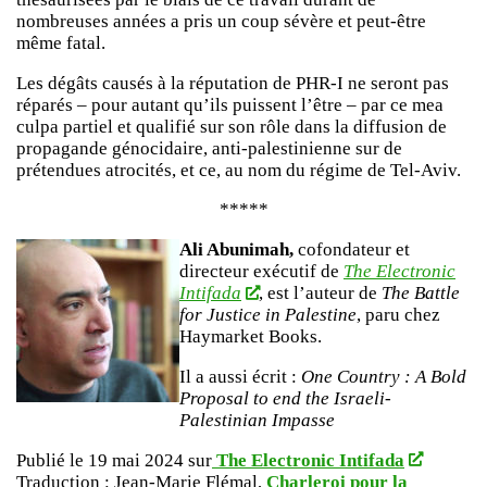
nombreuses années a pris un coup sévère et peut-être
même fatal.
Les dégâts causés à la réputation de PHR-I ne seront pas
réparés – pour autant qu’ils puissent l’être – par ce mea
culpa partiel et qualifié sur son rôle dans la diffusion de
propagande génocidaire, anti-palestinienne sur de
prétendues atrocités, et ce, au nom du régime de Tel-Aviv.
*****
Ali Abunimah,
cofondateur et
directeur exécutif de
The Electronic
Intifada
, est l’auteur de
The Battle
for Justice in Palestine
, paru chez
Haymarket Books.
Il a aussi écrit :
One Country : A Bold
Proposal to end the Israeli-
Palestinian Impasse
Publié le 19 mai 2024 sur
The Electro
n
i
c
Intifada
Traduction : Jean-Marie Flémal,
Charleroi pour la