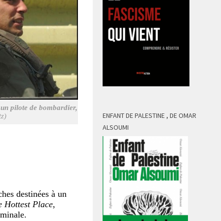
 un pilote de bombardier,
ENFANT DE PALESTINE , DE OMAR
tz)
ALSOUMI
ches destinées à un
 Hottest Place
,
rminale.