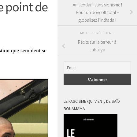
le point de
Amsterdam sans sionisme !
Pour un boycott total –
globalisez l’Intifada !
ARTICLE PRÉCÉDENT
Récits sur la terreur à
Jabaliya
estion que semblent se
LE FASCISME QUI VIENT, DE SAÏD
BOUAMAMA