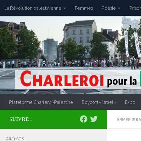
La Révolution palestinienne
Femmes
Poésie
Priso
Skip to content
Plateforme Charleroi-Palestine
Boycott « Israël »
Expo
ARMÉE ISR
SUIVRE :
ARCHIVES