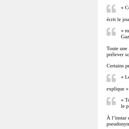
« C
écrit le jo
« m
Gaza
Toute une 
prélever s
Certains p
« L
explique «
« T
le p
À l’instar 
pseudonyme