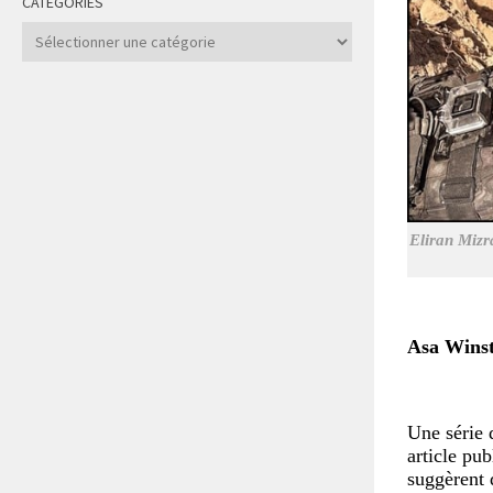
CATÉGORIES
Catégories
Eliran Mizr
Asa Winst
Une série 
article pu
suggèrent 