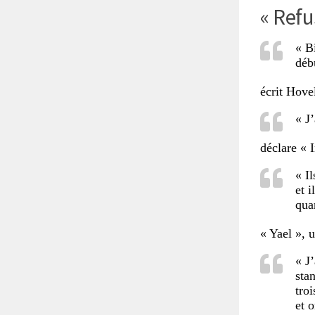
« Refu
« B
déb
écrit Hove
« J’
déclare « 
« I
et i
qua
« Yael », 
« J
sta
tro
et o