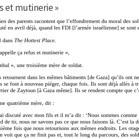
s et mutinerie »
ien des parents racontent que l’effondrement du moral des so
uté en avril déjà, quand les FDI [l’armée israélienne] se sont 
l dans
The Hottest Place.
appelle ça refus et mutinerie »,
Inbal », une troisième mère de soldat.
ls retournent dans les mêmes bâtiments [de Gaza] qu’ils ont ne
ls se font à nouveau piéger, chaque fois. Ils sont déjà allés à t
rtier de Zaytoun [à Gaza même]. Ils se rendent compte que c’es
une quatrième mère, dit :
’ai discuté avec mon fils et il m’a dit : ‘Nous sommes comme
nd de tir, nous ne savons pas ce que nous faisons là. C’est la 
isième fois que nous retournons aux mêmes endroits. Les otag
n voit que ça ne finit pas et, tout le long du parcours, des sold