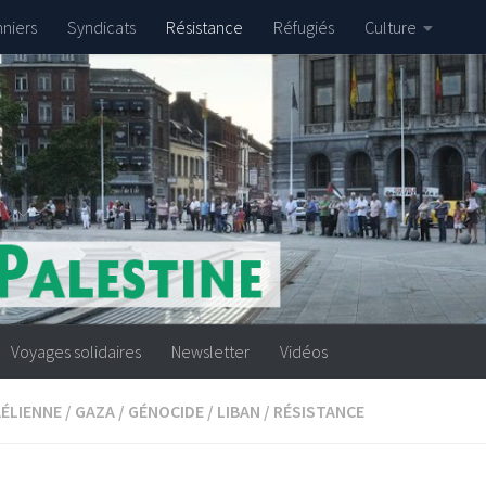
nniers
Syndicats
Résistance
Réfugiés
Culture
Voyages solidaires
Newsletter
Vidéos
AÉLIENNE
/
GAZA
/
GÉNOCIDE
/
LIBAN
/
RÉSISTANCE