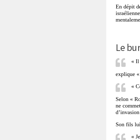
En dépit d
israélienn
mentalemen
Le bu
« I
explique «
« C
Selon « Ro
ne comme
d’invasion
Son fils lui
« J