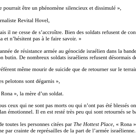
e pourrait être un phénomène silencieux et dissimulé »,
urnaliste Revital Hovel,
ais il ne cesse de s’accroître. Bien des soldats refusent de co
 et n’hésitent pas à le faire savoir. »
année de résistance armée au génocide israélien dans la bande
on butin. De nombreux soldats israéliens refusent désormais d
réfèrent même mourir de suicide que de retourner sur le terrai
es pelotons sont dégarnis »,
 Rona », la mère d’un soldat.
ous ceux qui ne sont pas morts ou qui n’ont pas été blessés 
lan émotionnel. Il en est resté très peu qui sont retournés se ba
de toutes les personnes citées par
The Hottest Place
, « Rona »
 par crainte de représailles de la part de l’armée israélienne.