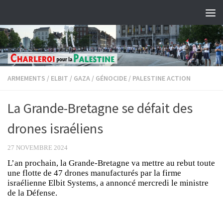
Skip to content
ARMEMENTS
/
ELBIT
/
GAZA
/
GÉNOCIDE
/
PALESTINE ACTION
La Grande-Bretagne se défait des
drones israéliens
27 NOVEMBRE 2024
L’an prochain, la Grande-Bretagne va mettre au rebut toute
une flotte de 47 drones manufacturés par la firme
israélienne Elbit Systems, a annoncé mercredi le ministre
de la Défense.