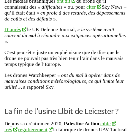
Les médias britanniques
ont dit
du drone qu’il
connaissait des
« difficultés
» ou, pour
citer
Sky News –
qu’il était était «
en proie à des retards, des dépassements
de coûts et des défauts ».
D’après
le UK Defence Journal,
« le système avait
souvent du mal à répondre aux exigences opérationnelles
».
C’est peut-être juste un euphémisme que de dire que le
drone ne pouvait pas très bien tenir l’air dans le mauvais
temps typique de l’Europe.
Les drones Watchkeeper
« ont du mal à opérer dans de
mauvaises conditions météorologiques, ce qui limite leur
utilité »
, a rapporté Sky.
La fin de l’usine Elbit de Leicester ?
Depuis sa création en 2020,
Palestine Action
cible
très
régulièrement
la fabrique de drones UAV Tactical