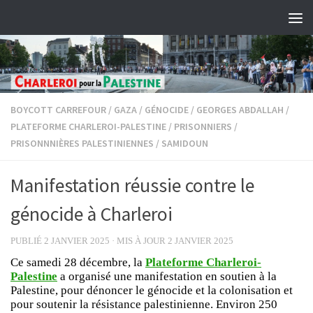
Skip to content
BOYCOTT CARREFOUR
/
GAZA
/
GÉNOCIDE
/
GEORGES ABDALLAH
/
PLATEFORME CHARLEROI-PALESTINE
/
PRISONNIERS
/
PRISONNNIÈRES PALESTINIENNES
/
SAMIDOUN
Manifestation réussie contre le
génocide à Charleroi
PUBLIÉ
2 JANVIER 2025
· MIS À JOUR
2 JANVIER 2025
Ce samedi 28 décembre, la
Plateforme Charleroi-
Palestine
a organisé une manifestation en soutien à la
Palestine, pour dénoncer le génocide et la colonisation et
pour soutenir la résistance palestinienne. Environ 250