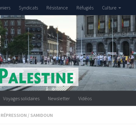
nniers
Syndicats
Résistance
Réfugiés
Culture
Voyages solidaires
Newsletter
Vidéos
RÉPRESSION
/
SAMIDOUN