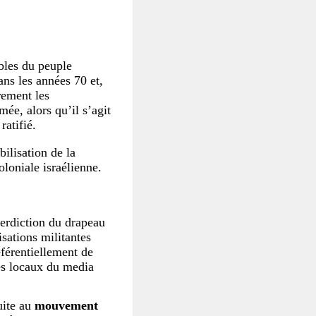
bles du peuple
ans les années 70 et,
èrement les
mée, alors qu’il s’agit
ratifié.
bilisation de la
oloniale israélienne.
nterdiction du drapeau
isations militantes
éférentiellement de
les locaux du media
uite au
mouvement