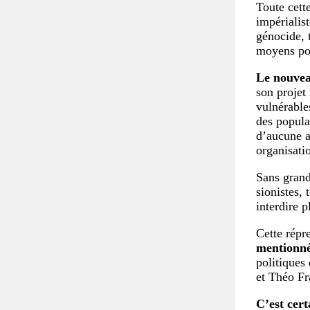
Toute cette
impérialis
génocide, t
moyens pol
Le nouve
son projet
vulnérables
des popula
d’aucune ag
organisati
Sans grand
sionistes,
interdire 
Cette répr
mentionné
politiques
et Théo F
C’est cert