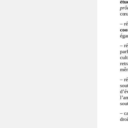
étu
prô
cœu
– r
coo
éga
– r
par
cul
retr
mêm
– r
sou
d’é
l’a
sout
– c
droi