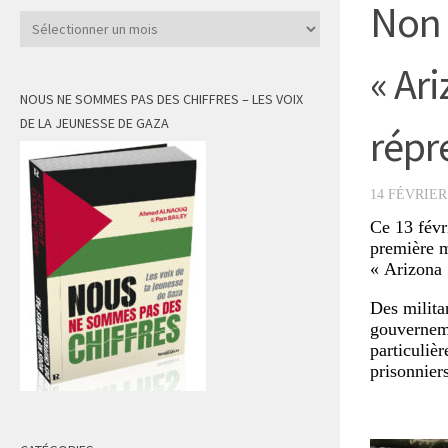
Non 
Archives
« Ari
NOUS NE SOMMES PAS DES CHIFFRES – LES VOIX
DE LA JEUNESSE DE GAZA
répr
14 FÉVRIER
Ce 13 févr
première m
« Arizona
Des militan
gouverneme
particuliè
prisonniers