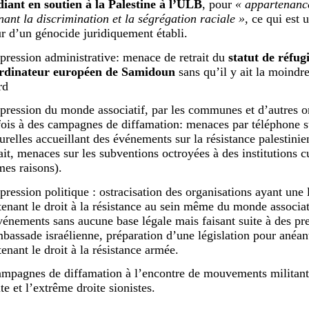
diant en soutien à la Palestine à l’ULB
, pour
« appartenanc
nant la discrimination et la ségrégation raciale »
, ce qui est
r d’un génocide juridiquement établi.
épression administrative: menace de retrait du
statut de réfug
rdinateur européen de Samidoun
sans qu’il y ait la moindr
rd
épression du monde associatif, par les communes et d’autres o
fois à des campagnes de diffamation: menaces par téléphone su
turelles accueillant des événements sur la résistance palestin
ait, menaces sur les subventions octroyées à des institutions cu
es raisons).
épression politique : ostracisation des organisations ayant une 
tenant le droit à la résistance au sein même du monde associati
vénements sans aucune base légale mais faisant suite à des pre
mbassade israélienne, préparation d’une législation pour anéant
enant le droit à la résistance armée.
ampagnes de diffamation à l’encontre de mouvements militants
te et l’extrême droite sionistes.