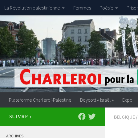
La Révolution palestinienne
Femmes
Poésie
Priso
Skip to content
Plateforme Charleroi-Palestine
Boycott « Israël »
Expo
BELGIQUE
/
SUIVRE :
ARCHIVES