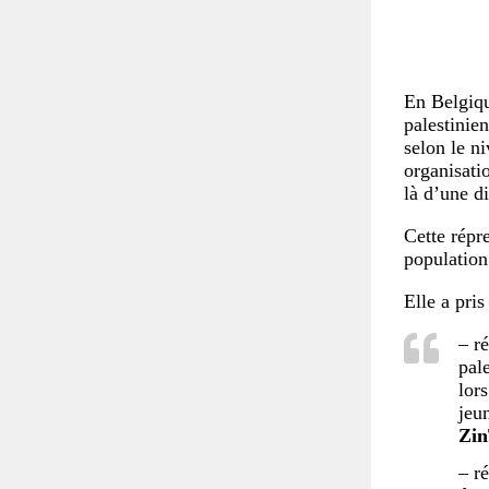
En Belgiqu
palestinien
selon le ni
organisatio
là d’une di
Cette répre
population 
Elle a pris
– ré
pal
lors
jeu
Zin
– r