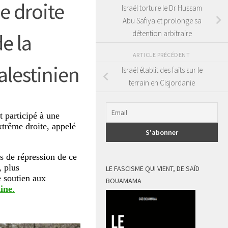
 droite
Israël torture le Dr Hussam
Abu Safiya et prolonge sa
détention arbitraire
de la
ARTICLE PRÉCÉDENT
lestinien
Israël établit des faits sur le
terrain en Cisjordanie
t participé à une
xtrême droite, appelé
ves de répression de ce
 plus
LE FASCISME QUI VIENT, DE SAÏD
e soutien aux
BOUAMAMA
ine
.