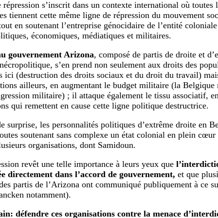
 répression s’inscrit dans un contexte international où toutes 
tes tiennent cette même ligne de répression du mouvement soci
out en soutenant l’entreprise génocidaire de l’entité coloniale
itiques, économiques, médiatiques et militaires.
au gouvernement Arizona
, composé de partis de droite et d’
 nécropolitique, s’en prend non seulement aux droits des popul
 ici (destruction des droits sociaux et du droit du travail) mais
tions ailleurs, en augmentant le budget militaire (la Belgique n
ression militaire) ; il attaque également le tissu associatif, en
ons qui remettent en cause cette ligne politique destructrice.
e surprise, les personnalités politiques d’extrême droite en Be
 toutes soutenant sans complexe un état colonial en plein cœur
plusieurs organisations, dont Samidoun.
ession revêt une telle importance à leurs yeux que
l’interdict
e directement dans l’accord de gouvernement,
et que plusi
 des partis de l’Arizona ont communiqué publiquement à ce s
rancken notamment).
ain: défendre ces organisations contre la menace d’interdi