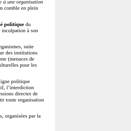
e à une organisation
 un comble en plein
ié politique
du
e inculpation à son
rganismes, suite
r des institutions
ienne (menaces de
lturelles pour les
ligne politique
f, l’interdiction
ssions directes de
ir toute organisation
, organisées par la