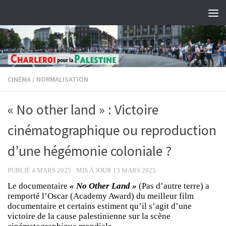
Skip to content
CINÉMA
/
NORMALISATION
« No other land » : Victoire
cinématographique ou reproduction
d’une hégémonie coloniale ?
PUBLIÉ
4 MARS 2025
· MIS À JOUR
13 MARS 2025
Le documentaire
« No Other Land »
(Pas d’autre terre) a
remporté l’Oscar (Academy Award) du meilleur film
documentaire et certains estiment qu’il s’agit d’une
victoire de la cause palestinienne sur la scène