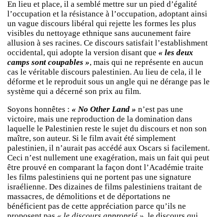
En lieu et place, il a semblé mettre sur un pied d’égalité
l’occupation et la résistance à l’occupation, adoptant ainsi
un vague discours libéral qui rejette les formes les plus
visibles du nettoyage ethnique sans aucunement faire
allusion à ses racines. Ce discours satisfait l’establishment
occidental, qui adopte la version disant que
« les deux
camps sont coupables »
, mais qui ne représente en aucun
cas le véritable discours palestinien. Au lieu de cela, il le
déforme et le reproduit sous un angle qui ne dérange pas le
système qui a décerné son prix au film.
Soyons honnêtes :
« No Other Land »
n’est pas une
victoire, mais une reproduction de la domination dans
laquelle le Palestinien reste le sujet du discours et non son
maître, son auteur. Si le film avait été simplement
palestinien, il n’aurait pas accédé aux Oscars si facilement.
Ceci n’est nullement une exagération, mais un fait qui peut
être prouvé en comparant la façon dont l’Académie traite
les films palestiniens qui ne portent pas une signature
israélienne. Des dizaines de films palestiniens traitant de
massacres, de démolitions et de déportations ne
bénéficient pas de cette appréciation parce qu’ils ne
proposent pas
« le discours approprié »
, le discours qui