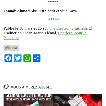
*****
Jannah Ahmad Abu Sitta
écrit et vit à Gaza.
*****
Publié le 18 mars 2025 sur
The Electronic Intifada
Traduction : Jean-Marie Flémal,
Charleroi pour la
Palestine
Facebook
Twitter
WhatsApp
Partager
VOUS AIMEREZ AUSSI...