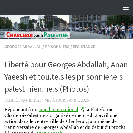
Skip to content
GEORGES ABDALLAH
/
PRISONNIERS
/
RÉSISTANCE
Liberté pour Georges Abdallah, Anan
Yaeesh et tou.te.s les prisonnier.e.s
palestinien.ne.s (Photos)
PUBLIÉ
3 AVRIL 2025
· MIS À JOUR
5 AVRIL 2025
Répondant à un
appel international
, la Plateforme
Charleroi-Palestine a organisé ce mercredi 2 avril une
action dans le centre ville de Charleroi, jour même de
l’anniversaire de Georges Abdallah et du début du procès