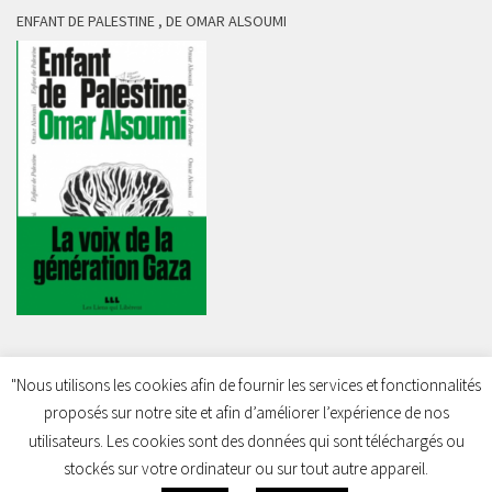
ENFANT DE PALESTINE , DE OMAR ALSOUMI
"Nous utilisons les cookies afin de fournir les services et fonctionnalités
proposés sur notre site et afin d’améliorer l’expérience de nos
Charleroi Pour la Palestine © 2026. Tous droits réservés.
utilisateurs. Les cookies sont des données qui sont téléchargés ou
stockés sur votre ordinateur ou sur tout autre appareil.