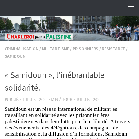
Skip to content
CRIMINALISATION
/
MILITANTISME
/
PRISONNIERS
/
RÉSISTANCE
/
SAMIDOUN
« Samidoun », l’inébranlable
solidarité.
PUBLIÉ
8 JUILLET 2025
· MIS À JOUR
8 JUILLET 2025
Samidoun est un réseau international de militant·es
travaillant en solidarité avec les prisonnier·ères
palestinien·nes dans leur lutte pour leur liberté. À travers
des événements, des délégations, des campagnes de
sensibilisation et la diffusion d’informations, Samidoun