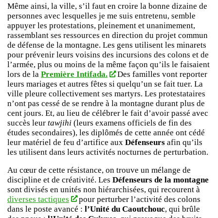
Même ainsi, la ville, s’il faut en croire la bonne dizaine de
personnes avec lesquelles je me suis entretenu, semble
appuyer les protestations, pleinement et unanimement,
rassemblant ses ressources en direction du projet commun
de défense de la montagne. Les gens utilisent les minarets
pour prévenir leurs voisins des incursions des colons et de
l’armée, plus ou moins de la même façon qu’ils le faisaient
lors de la
Première Intifada.
Des familles vont reporter
leurs mariages et autres fêtes si quelqu’un se fait tuer. La
ville pleure collectivement ses martyrs. Les protestataires
n’ont pas cessé de se rendre à la montagne durant plus de
cent jours. Et, au lieu de célébrer le fait d’avoir passé avec
succès leur
tawjihi
(leurs examens officiels de fin des
études secondaires), les diplômés de cette année ont cédé
leur matériel de feu d’artifice aux
Défenseurs
afin qu’ils
les utilisent dans leurs activités nocturnes de perturbation.
Au cœur de cette résistance, on trouve un mélange de
discipline et de créativité. Les
Défenseurs de la montagne
sont divisés en unités non hiérarchisées, qui recourent à
diverses tactiques
pour perturber l’activité des colons
dans le poste avancé :
l’Unité du Caoutchouc
, qui brûle