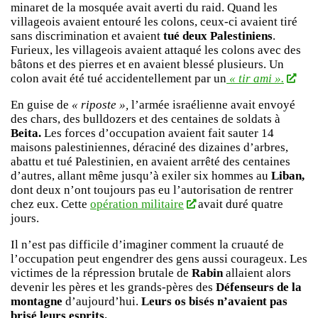
minaret de la mosquée avait averti du raid. Quand les
villageois avaient entouré les colons, ceux-ci avaient tiré
sans discrimination et avaient
tué deux Palestiniens
.
Furieux, les villageois avaient attaqué les colons avec des
bâtons et des pierres et en avaient blessé plusieurs. Un
colon avait été tué accidentellement par un
« tir ami ».
En guise de
« riposte »,
l’armée israélienne avait envoyé
des chars, des bulldozers et des centaines de soldats à
Beita.
Les forces d’occupation avaient fait sauter 14
maisons palestiniennes, déraciné des dizaines d’arbres,
abattu et tué Palestinien, en avaient arrêté des centaines
d’autres, allant même jusqu’à exiler six hommes au
Liban,
dont deux n’ont toujours pas eu l’autorisation de rentrer
chez eux. Cette
opération militaire
avait duré quatre
jours.
Il n’est pas difficile d’imaginer comment la cruauté de
l’occupation peut engendrer des gens aussi courageux. Les
victimes de la répression brutale de
Rabin
allaient alors
devenir les pères et les grands-pères des
Défenseurs de la
montagne
d’aujourd’hui.
Leurs os bisés n’avaient pas
brisé leurs esprits.