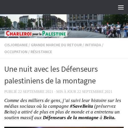
Skip to content
CISJORDANIE
/
GRANDE MARCHE DU RETOUR
/
INTIFADA
/
OCCUPATION
/
RÉSISTANCE
Une nuit avec les Défenseurs
palestiniens de la montagne
PUBLIÉ
22 SEPTEMBRE 2021
· MIS À JOUR
22 SEPTEMBRE 2021
Comme des milliers de gens, j’ai suivi leur histoire sur les
médias sociaux où la campagne
#SaveBeita
(préservez
Beita) a attiré de plus en plus de monde et a entretenu un
soutien massif aux
Défenseurs de la montagne
à
Beita.