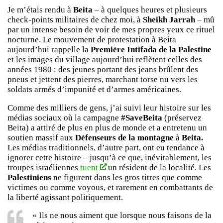
Je m’étais rendu à
Beita
– à quelques heures et plusieurs
check-points militaires de chez moi, à
Sheikh Jarrah
– mû
par un intense besoin de voir de mes propres yeux ce rituel
nocturne. Le mouvement de protestation à Beita
aujourd’hui rappelle la
Première Intifada de la Palestine
et les images du village aujourd’hui reflètent celles des
années 1980 : des jeunes portant des jeans brûlent des
pneus et jettent des pierres, marchant torse nu vers les
soldats armés d’impunité et d’armes américaines.
Comme des milliers de gens, j’ai suivi leur histoire sur les
médias sociaux où la campagne
#SaveBeita
(préservez
Beita) a attiré de plus en plus de monde et a entretenu un
soutien massif aux
Défenseurs de la montagne
à
Beita.
Les médias traditionnels, d’autre part, ont eu tendance à
ignorer cette histoire – jusqu’à ce que, inévitablement, les
troupes israéliennes
tuent
un résident de la localité. Les
Palestiniens
ne figurent dans les gros titres que comme
victimes ou comme voyous, et rarement en combattants de
la liberté agissant politiquement.
« Ils ne nous aiment que lorsque nous faisons de la