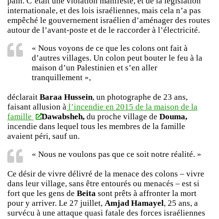
pain. C’était une violation manifeste, et de la législation
internationale, et des lois israéliennes, mais cela n’a pas
empêché le gouvernement israélien d’aménager des routes
autour de l’avant-poste et de le raccorder à l’électricité.
« Nous voyons de ce que les colons ont fait à
d’autres villages. Un colon peut bouter le feu à la
maison d’un Palestinien et s’en aller
tranquillement »,
déclarait
Baraa Hussein
, un photographe de 23 ans,
faisant allusion à
l’incendie en 2015 de la maison de la
famille
Dawabsheh,
du proche village de
Douma,
incendie dans lequel tous les membres de la famille
avaient péri, sauf un.
« Nous ne voulons pas que ce soit notre réalité. »
Ce désir de vivre délivré de la menace des colons – vivre
dans leur village, sans être entourés ou menacés – est si
fort que les gens de
Beita
sont prêts à affronter la mort
pour y arriver. Le 27 juillet,
Amjad Hamayel
, 25 ans, a
survécu à une attaque quasi fatale des forces israéliennes