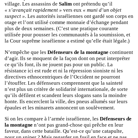
village. Les assassins de
Salim
ont prétendu qu’il
« s’avançait rapidement »
vers eux
« muni d’un objet
suspect »
. Les autorités israéliennes ont gardé son corps en
otage et l’ont utilisé comme monnaie d’échange pendant
plus de deux semaines. (C’est une pratique courante
utilisée pour pousser les communautés à la soumission, et
la Cour suprême israélienne a estimé qu’elle était légale.)
N’empêche que les
Défenseurs de la montagne
continuent
d’agir. Ils se moquent de la façon dont on peut interpréter
ce qu’ils font, ils ne jouent pas pour un public. La
résistance ici est rude et ni la répression sioniste ni les
directives ethnocentriques de l’Occident ne pourront
l’étouffer. Les défenseurs comprennent que la sainteté
n’est plus un critère de solidarité internationale, de sorte
qu’ils défilent et scandent leurs slogans sans la moindre
honte. Ils encerclent la ville, des pneus allumés sur leurs
épaules et les minarets annoncent un soulèvement.
Si on les compare à l’armée israélienne, les
Défenseurs de
la montagne
n’ont pas grand-chose qui prêche en leur
faveur, dans cette bataille. Qu’est-ce qu’une catapulte,
pour un sniper ? Mais regarder un fusil en face et ne pas