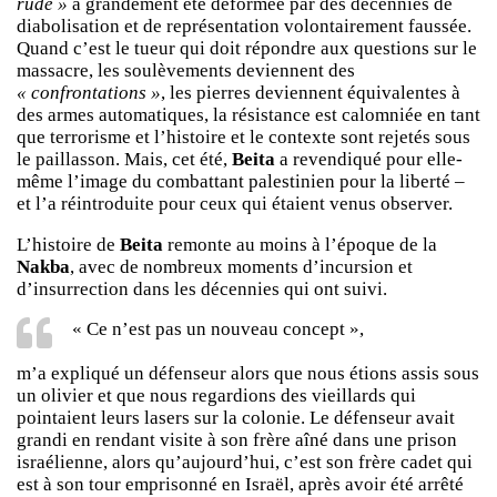
rude »
a grandement été déformée par des décennies de
diabolisation et de représentation volontairement faussée.
Quand c’est le tueur qui doit répondre aux questions sur le
massacre, les soulèvements deviennent des
« confrontations »
, les pierres deviennent équivalentes à
des armes automatiques, la résistance est calomniée en tant
que terrorisme et l’histoire et le contexte sont rejetés sous
le paillasson. Mais, cet été,
Beita
a revendiqué pour elle-
même l’image du combattant palestinien pour la liberté –
et l’a réintroduite pour ceux qui étaient venus observer.
L’histoire de
Beita
remonte au moins à l’époque de la
Nakba
, avec de nombreux moments d’incursion et
d’insurrection dans les décennies qui ont suivi.
« Ce n’est pas un nouveau concept »,
m’a expliqué un défenseur alors que nous étions assis sous
un olivier et que nous regardions des vieillards qui
pointaient leurs lasers sur la colonie. Le défenseur avait
grandi en rendant visite à son frère aîné dans une prison
israélienne, alors qu’aujourd’hui, c’est son frère cadet qui
est à son tour emprisonné en Israël, après avoir été arrêté