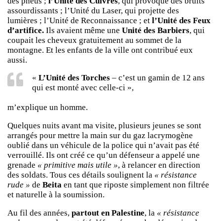
des pneus ;
l’Unité des Cuivres
, qui provoque des bruits
assourdissants ; l’Unité du Laser, qui projette des
lumières ; l’Unité de Reconnaissance ; et
l’Unité des Feux
d’artifice.
Ils avaient même une
Unité des Barbiers
, qui
coupait les cheveux gratuitement au sommet de la
montagne. Et les enfants de la ville ont contribué eux
aussi.
«
L’Unité des Torches
– c’est un gamin de 12 ans
qui est monté avec celle-ci »,
m’explique un homme.
Quelques nuits avant ma visite, plusieurs jeunes se sont
arrangés pour mettre la main sur du gaz lacrymogène
oublié dans un véhicule de la police qui n’avait pas été
verrouillé. Ils ont créé ce qu’un défenseur a appelé une
grenade
« primitive mais utile »
, à relancer en direction
des soldats. Tous ces détails soulignent la
« résistance
rude »
de
Beita
en tant que riposte simplement non filtrée
et naturelle à la soumission.
Au fil des années,
partout en Palestine
, la
« résistance