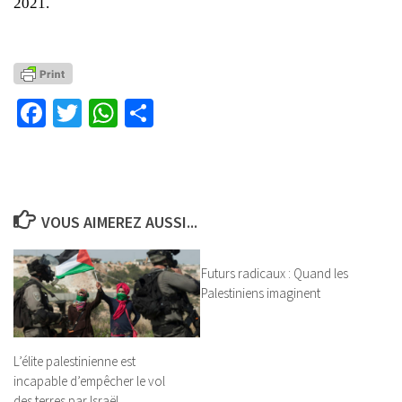
2021.
Facebook
Twitter
WhatsApp
Partager
VOUS AIMEREZ AUSSI...
Futurs radicaux : Quand les
Palestiniens imaginent
L’élite palestinienne est
incapable d’empêcher le vol
des terres par Israël