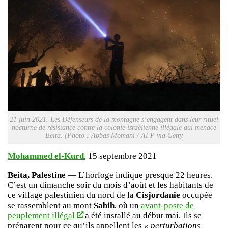
21 juin 2021. Les Défenseurs de la montagne s’engagent dans leur rituel
nocturne de résistance contre la colonie israélienne illégale qui menace
Beita. (Photo : Abbas Momani / AFP via Getty
Mohammed el-Kurd
, 15 septembre 2021
Beita, Palestine
— L’horloge indique presque 22 heures.
C’est un dimanche soir du mois d’août et les habitants de
ce village palestinien du nord de la
Cisjordanie
occupée
se rassemblent au mont
Sabih
, où un
avant-poste de
peuplement illégal
a été installé au début mai. Ils se
préparent pour ce qu’ils appellent les
« perturbations