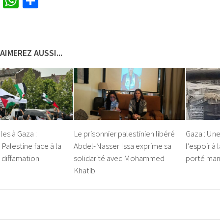
cebook
Twitter
WhatsApp
Partager
AIMEREZ AUSSI...
les à Gaza :
Le prisonnier palestinien libéré
Gaza : Un
 Palestine face à la
Abdel-Nasser Issa exprime sa
l’espoir à
 diffamation
solidarité avec Mohammed
porté ma
Khatib