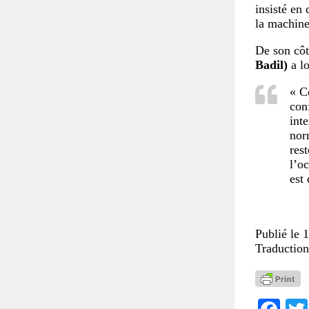
insisté en 
la machine
De son côt
Badil)
a lo
« C
con
int
nor
res
l’o
est 
Publié le 1
Traduction