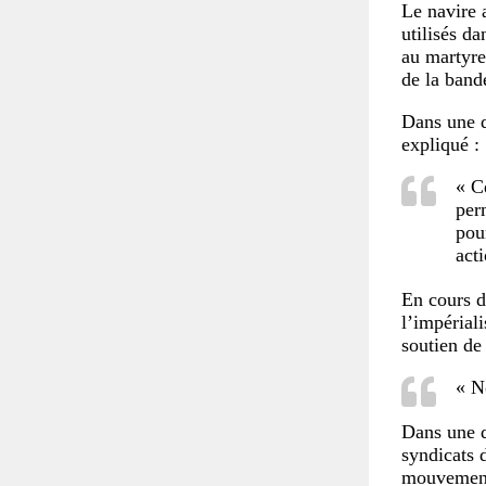
Le navire 
utilisés da
au martyre 
de la band
Dans une d
expliqué :
« C
per
pou
act
En cours d
l’impérial
soutien de
« N
Dans une d
syndicats 
mouvements