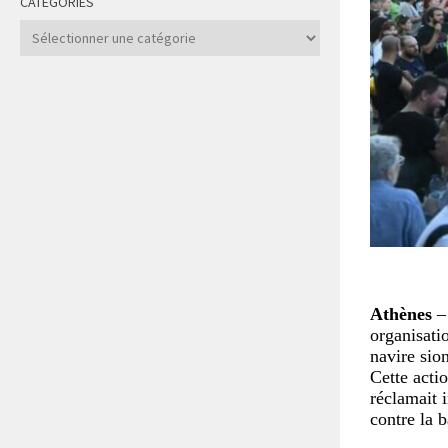
CATÉGORIES
Catégories
Athènes
– 
organisati
navire sio
Cette acti
réclamait 
contre la 