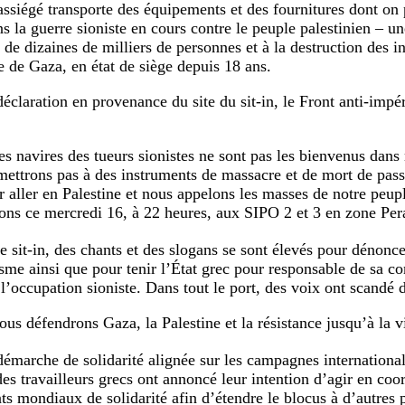
assiégé transporte des équipements et des fournitures dont on
ns la guerre sioniste en cours contre le peuple palestinien – u
de dizaines de milliers de personnes et à la destruction des in
e de Gaza, en état de siège depuis 18 ans.
éclaration en provenance du site du sit-in, le Front anti-impér
es navires des tueurs sionistes ne sont pas les bienvenus dans
mettrons pas à des instruments de massacre et de mort de pass
r aller en Palestine et nous appelons les masses de notre peuple
ions ce mercredi 16, à 22 heures, aux SIPO 2 et 3 en zone Pe
e sit-in, des chants et des slogans se sont élevés pour dénonce
isme ainsi que pour tenir l’État grec pour responsable de sa co
 l’occupation sioniste. Dans tout le port, des voix ont scandé 
ous défendrons Gaza, la Palestine et la résistance jusqu’à la vi
émarche de solidarité alignée sur les campagnes international
des travailleurs grecs ont annoncé leur intention d’agir en coo
 mondiaux de solidarité afin d’étendre le blocus à d’autres p