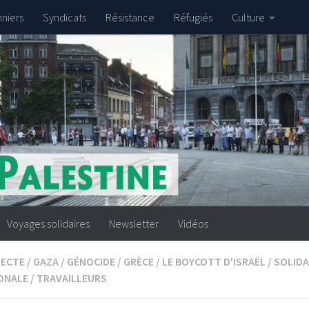
nniers
Syndicats
Résistance
Réfugiés
Culture
Voyages solidaires
Newsletter
Vidéos
RECTE
/
GAZA
/
GÉNOCIDE
/
GRÈCE
/
LE BOYCOTT D'ISRAËL
/
SOLIDA
ONALE
/
TRAVAILLEURS