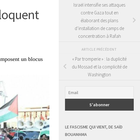
Israël intensifie ses attaques
bloquent
contre Gaza tout en
élaborant des plans
d’installation de camps de
concentration à Rafah
ARTICLE PRÉCÉDENT
« Par tromperie » : la duplicité
 imposent un blocus
du Mossad et la complicité de
Washington
LE FASCISME QUI VIENT, DE SAÏD
BOUAMAMA