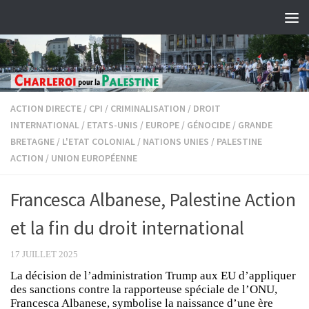
Skip to content
ACTION DIRECTE
/
CPI
/
CRIMINALISATION
/
DROIT
INTERNATIONAL
/
ETATS-UNIS
/
EUROPE
/
GÉNOCIDE
/
GRANDE
BRETAGNE
/
L'ETAT COLONIAL
/
NATIONS UNIES
/
PALESTINE
ACTION
/
UNION EUROPÉENNE
Francesca Albanese, Palestine Action
et la fin du droit international
17 JUILLET 2025
La décision de l’administration Trump aux EU d’appliquer
des sanctions contre la rapporteuse spéciale de l’ONU,
Francesca Albanese, symbolise la naissance d’une ère