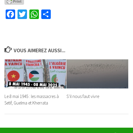
Facebook
Twitter
WhatsApp
Partager
VOUS AIMEREZ AUSSI...
Le 8 mai 1945 : les massacres à
S’il nous faut vivre
Setif, Guelma et Kherrata