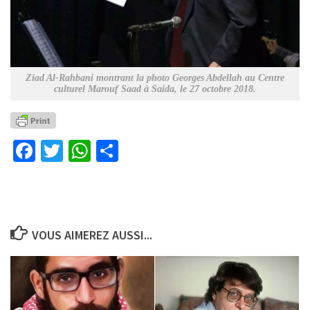
Ziad Al-Rahbani montrant la photo Georges Abdellah au Centre
culturel Marouf Saad à Saida, le 27 octobre 2018.
Facebook
Twitter
WhatsApp
Partager
VOUS AIMEREZ AUSSI...