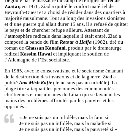
Dégoûté par le massacre du camp de réfugiés de
Tel al-
Zaatar,
en 1976, Ziad a quitté le confort matériel de
Beyrouth-Ouest et a choisi de résider dans des quartiers à
majorité musulmane. Tout au long des invasions sionistes
et d’une guerre qui allait durer 15 ans, il a refusé de quitter
le pays et de chercher refuge ailleurs. Attestant de
l’atmosphère radicale dans laquelle il était entré, Ziad a
composé la bande du film
Retour à Haïfa
(1982), tiré du
roman de
Ghassan Kanafani
, produit par le dramaturge
radical
Kassim Hawal
et impliquant le soutien de
l’Allemagne de l’Est socialiste.
En 1985, avec le conservatisme et le sectarisme émanant
de la destruction des invasions et de la guerre, Ziad a
publié
Ana Mish Kafir
(Je ne suis pas un infidèle). La
plage titre attaquait les personnes des communautés
chrétiennes et musulmanes du Liban qui se lavaient les
mains des problèmes affrontés par les pauvres et les
opprimés :
« Je ne suis pas un infidèle, mais la faim si
Je ne suis pas un infidèle, mais la maladie si
Je ne suis pas un infidèle, mais la pauvreté si »