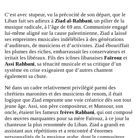
C’est avec stupeur, vu la précocité de son départ, que le
Liban fait ses adieux à
Ziad al-Rahbani
, un pilier de la
musique radicale, à l’âge de 69 ans. Communiste engagé
lui-même aligné sur la cause palestinienne, Ziad a laissé
ses empreintes musicales indélébiles à des générations
d’auditeurs, de musiciens et d’activistes. Ziad ébouriffait
les plumes des riches, embarrassait les conservateurs et
irritait les libéraux. Fils des icônes libanaises
Faïrouz
et
Assi Rahbani
, sa ténacité musicale et sa critique d’un
système en crise exigeaient que d’autres chantent
également sa chute.
Né dans un cadre relativement privilégié parmi des
chrétiens maronites et des musiciens de renom, il était
logique que Ziad emprunte une voie créatrice dès son tout
jeune âge. Assi, son père compositeur, et Mansour, son
oncle, étaient les fameux
frères Rahbani
, qui ont composé
des œuvres marquantes pour sa mère Faïrouz, à ce jour la
chanteuse la plus renommée du Liban. Ziad a grandi en
assistant aux répétitions et a rencontré d’énormes
personnalités de la musique arabe, dont le compositeur