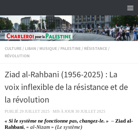
Skip to content
CULTURE
/
LIBAN
/
MUSIQUE
/
PALESTINE
/
RÉSISTANCE
/
RÉVOLUTION
Ziad al-Rahbani (1956-2025) : La
voix inflexible de la résistance et de
la révolution
PUBLIÉ
29 JUILLET 2025
· MIS À JOUR
30 JUILLET 2025
« Si le système ne fonctionne pas, changez-le. »
–
Ziad al-
Rahbani
, «
al-Nizam
»
(Le système)