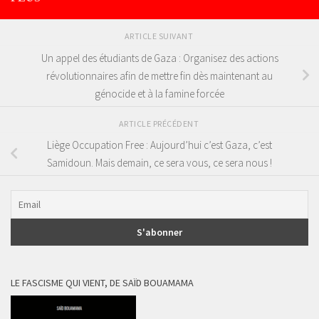
ARTICLE SUIVANT
Un appel des étudiants de Gaza : Organisez des actions
révolutionnaires afin de mettre fin dès maintenant au
génocide et à la famine forcée
ARTICLE PRÉCÉDENT
Liège Occupation Free : Aujourd’hui c’est Gaza, c’est
Samidoun. Mais demain, ce sera vous, ce sera nous !
LE FASCISME QUI VIENT, DE SAÏD BOUAMAMA