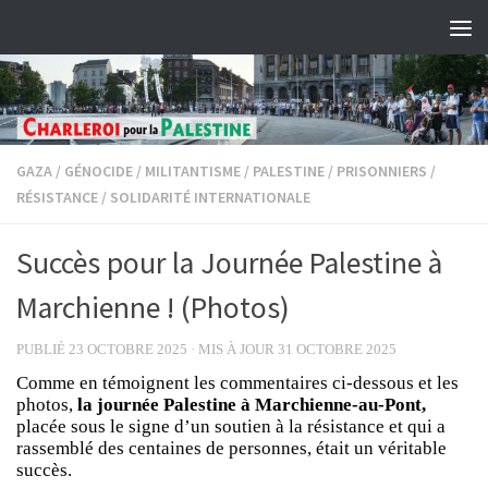
Skip to content
GAZA
/
GÉNOCIDE
/
MILITANTISME
/
PALESTINE
/
PRISONNIERS
/
RÉSISTANCE
/
SOLIDARITÉ INTERNATIONALE
Succès pour la Journée Palestine à
Marchienne ! (Photos)
PUBLIÉ
23 OCTOBRE 2025
· MIS À JOUR
31 OCTOBRE 2025
Comme en témoignent les commentaires ci-dessous et les
photos,
la journée Palestine à Marchienne-au-Pont,
placée sous le signe d’un soutien à la résistance et qui a
rassemblé des centaines de personnes, était un véritable
succès.