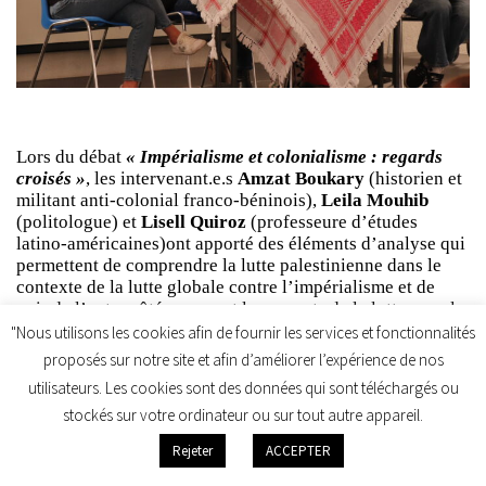
Lors du débat
« Impérialisme et colonialisme : regards
croisés »
, les intervenant.e.s
Amzat Boukary
(historien et
militant anti-colonial franco-béninois),
Leila Mouhib
(politologue) et
Lisell Quiroz
(professeure d’études
latino-américaines)ont apporté des éléments d’analyse qui
permettent de comprendre la lutte palestinienne dans le
contexte de la lutte globale contre l’impérialisme et de
voir de l’autre côté comment les apports de la lutte pour la
libération de la Palestine sont une source d’inspiration
"Nous utilisons les cookies afin de fournir les services et fonctionnalités
pour les peuples dans le monde qui affrontent
proposés sur notre site et afin d’améliorer l’expérience de nos
l’impérialisme
utilisateurs. Les cookies sont des données qui sont téléchargés ou
stockés sur votre ordinateur ou sur tout autre appareil.
Rejeter
ACCEPTER
Livres, stands, animations, expos