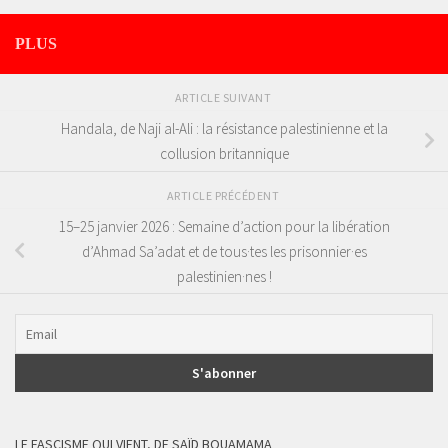
PLUS
ARTICLE SUIVANT
Handala, de Naji al-Ali : la résistance palestinienne et la
collusion britannique
ARTICLE PRÉCÉDENT
15–25 janvier 2026 : Semaine d’action pour la libération
d’Ahmad Sa’adat et de tous·tes les prisonnier·es
palestinien·nes !
LE FASCISME QUI VIENT, DE SAÏD BOUAMAMA