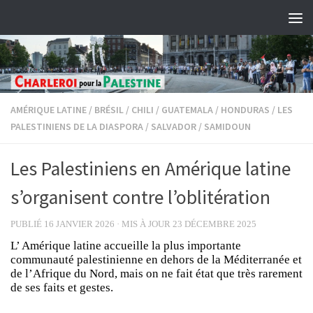
Skip to content
AMÉRIQUE LATINE
/
BRÉSIL
/
CHILI
/
GUATEMALA
/
HONDURAS
/
LES
PALESTINIENS DE LA DIASPORA
/
SALVADOR
/
SAMIDOUN
Les Palestiniens en Amérique latine
s’organisent contre l’oblitération
PUBLIÉ
16 JANVIER 2026
· MIS À JOUR
23 DÉCEMBRE 2025
L’ Amérique latine accueille la plus importante
communauté palestinienne en dehors de la Méditerranée et
de l’Afrique du Nord, mais on ne fait état que très rarement
de ses faits et gestes.