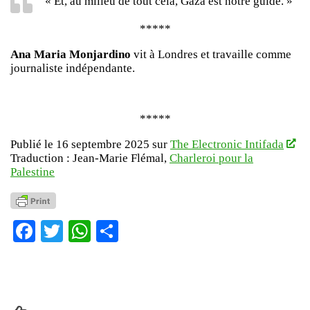
« Et, au milieu de tout cela, Gaza est notre guide. »
*****
Ana Maria Monjardino
vit à Londres et travaille comme
journaliste indépendante.
*****
Publié le 16 septembre 2025 sur
The Electronic Intifada
Traduction : Jean-Marie Flémal,
Charleroi pour la
Palestine
Facebook
Twitter
WhatsApp
Partager