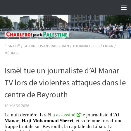
Skip to content
"ISRAËL"
/
GUERRE USA/ISRAEL-IRAN
/
JOURNALISTES
/
LIBAN
/
MÉDIAS
Israël tue un journaliste d’Al Manar
TV lors de violentes attaques dans le
centre de Beyrouth
19 MARS 2026
La nuit dernière, Israël a
assassiné
le journaliste d’
Al
Manar
,
Haji Mohammad Sherri
, et sa femme lors d’une
frappe brutale sur Beyrouth, la capitale du Liban. La