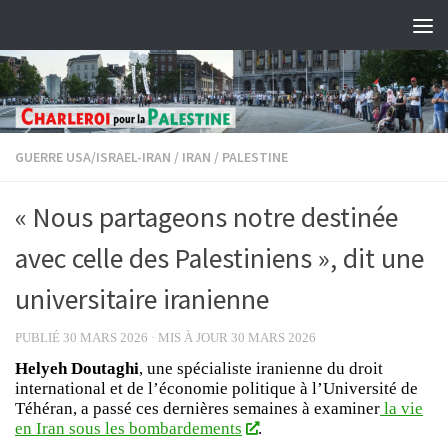
Skip to content
GUERRE USA/ISRAEL-IRAN
/
IRAN
/
PALESTINE
« Nous partageons notre destinée
avec celle des Palestiniens », dit une
universitaire iranienne
PUBLIÉ
30 MARS 2026
· MIS À JOUR
30 MARS 2026
Helyeh Doutaghi
, une spécialiste iranienne du droit
international et de l’économie politique à l’Université de
Téhéran, a passé ces dernières semaines à examiner
la vie
en Iran sous les bombardements
.