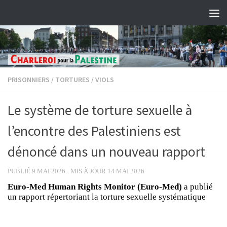
Skip to content
PRISONNIERS
/
TORTURES
/
VIOLS
Le système de torture sexuelle à
l’encontre des Palestiniens est
dénoncé dans un nouveau rapport
PUBLIÉ
9 MAI 2026
· MIS À JOUR
14 MAI 2026
Euro-Med Human Rights Monitor (Euro-Med)
a publié
un rapport répertoriant la torture sexuelle systématique