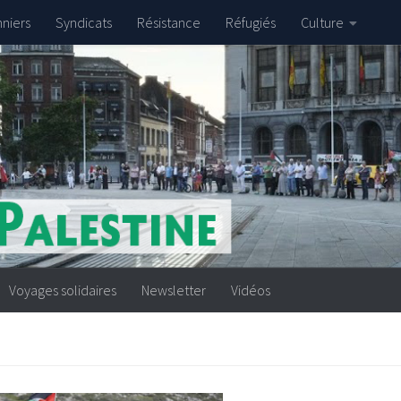
nniers
Syndicats
Résistance
Réfugiés
Culture
Voyages solidaires
Newsletter
Vidéos