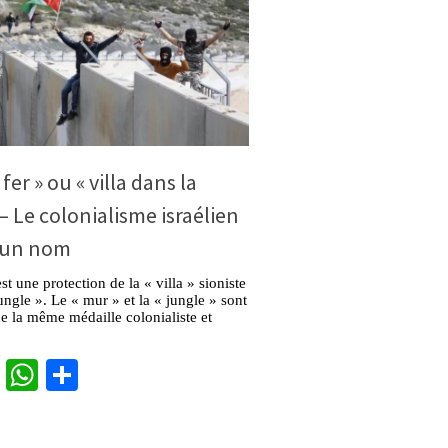
fer » ou « villa dans la
 – Le colonialisme israélien
d’un nom
t une protection de la « villa » sioniste
jungle ». Le « mur » et la « jungle » sont
e la même médaille colonialiste et
cebook
Twitter
WhatsApp
Partager