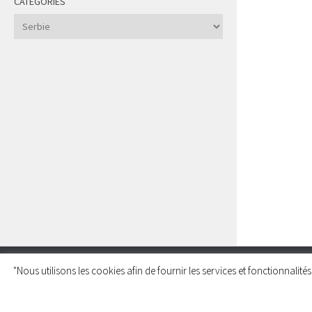
CATÉGORIES
Catégories
"Nous utilisons les cookies afin de fournir les services et fonctionnalit
Charleroi Pour la Palestine © 2026. Tous droits réservés.