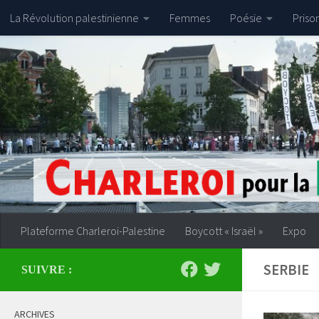
La Révolution palestinienne
Femmes
Poésie
Priso
Skip to content
Plateforme Charleroi-Palestine
Boycott « Israël »
Expo
SERBIE
SUIVRE :
ARCHIVES