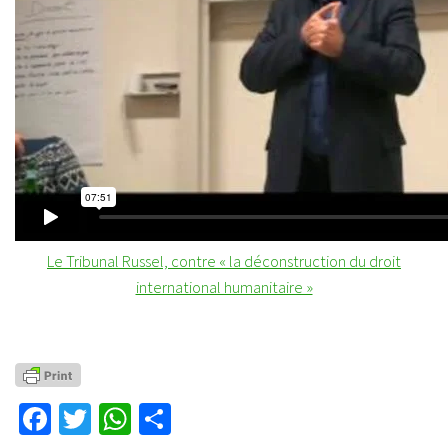
Le Tribunal Russel, contre « la déconstruction du droit
international humanitaire »
Facebook
Twitter
WhatsApp
Partager