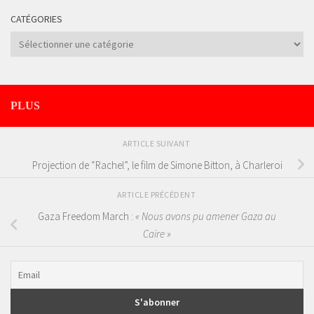
CATÉGORIES
Catégories
PLUS
ARTICLE SUIVANT
Projection de “Rachel”, le film de Simone Bitton, à Charleroi
ARTICLE PRÉCÉDENT
Gaza Freedom March :
« Nous avons pu amener Gaza au
Caire »