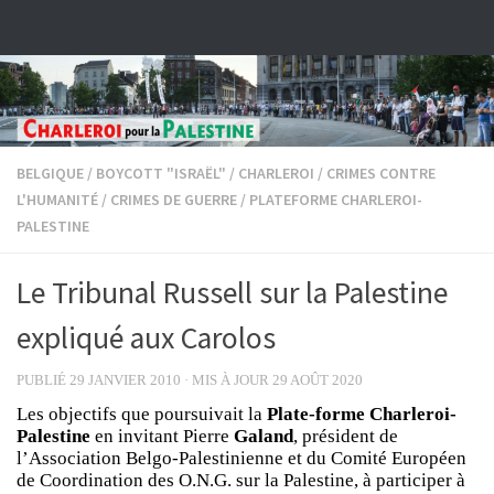
Skip to content
BELGIQUE
/
BOYCOTT "ISRAËL"
/
CHARLEROI
/
CRIMES CONTRE
L'HUMANITÉ
/
CRIMES DE GUERRE
/
PLATEFORME CHARLEROI-
PALESTINE
Le Tribunal Russell sur la Palestine
expliqué aux Carolos
PUBLIÉ
29 JANVIER 2010
· MIS À JOUR
29 AOÛT 2020
Les objectifs que poursuivait la
Plate-forme Charleroi-
Palestine
en invitant Pierre
Galand
, président de
l’Association Belgo-Palestinienne et du Comité Européen
de Coordination des O.N.G. sur la Palestine, à participer à