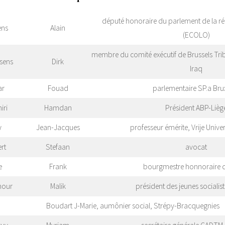
député honoraire du parlement de la rég
ens
Alain
(ECOLO)
membre du comité exécutif de Brussels Tr
sens
Dirk
Iraq
ar
Fouad
parlementaire SP.a Brux
iri
Hamdan
Président ABP-Lièg
y
Jean-Jacques
professeur émérite, Vrije Univers
rt
Stefaan
avocat
e
Frank
bourgmestre honnoraire 
hour
Malik
président des jeunes socialist
Boudart J-Marie, aumônier social, Strépy-Bracquegnies