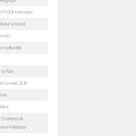
 Belgique
rict PVDA Hoboken
érieur à Gand
roen !
-culturelle
la Paix
e sociale, ULB
onne
éâtre
Charleroi et
eroi-Palestine