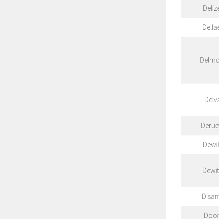
Deliz
Dellae
Delmo
Delv
Derue
Dewil
Dewit
Disan
Doo