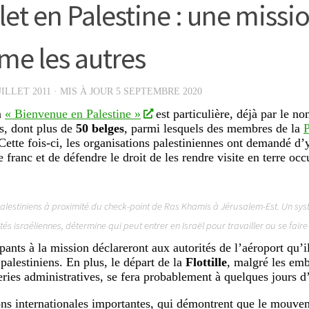
llet en Palestine : une missi
e les autres
UILLET 2011
· MIS À JOUR
5 SEPTEMBRE 2020
n
« Bienvenue en Palestine »
est particulière, déjà par le n
ts, dont plus de
50 belges
, parmi lesquels des membres de la
P
 Cette fois-ci, les organisations palestiniennes ont demandé d’
e franc et de défendre le droit de les rendre visite en terre oc
alestiniens à proximité du check-point de Ras Khamis à Jérusalem-Est. Un sys
tés israéliennes, détermine qui peut entrer en Israël pour travailler ou se faire
pants à la mission déclareront aux autorités de l’aéroport qu’il
palestiniens. En plus, le départ de la
Flottille
, malgré les emb
eries administratives, se fera probablement à quelques jours d’
ns internationales importantes, qui démontrent que le mouvem