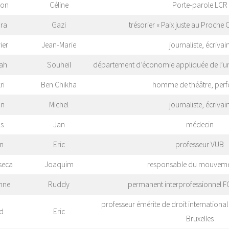
ron
Céline
Porte-parole LCR
ra
Gazi
trésorier « Paix juste au Proche 
ier
Jean-Marie
journaliste, écrivai
ah
Souheil
département d’économie appliquée de l’univ
ri
Ben Chikha
homme de théâtre, per
on
Michel
journaliste, écrivai
s
Jan
médecin
jn
Eric
professeur VUB
seca
Joaquim
responsable du mouvemen
nne
Ruddy
permanent interprofessionnel F
professeur émérite de droit international 
d
Eric
Bruxelles