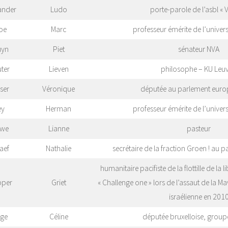
ander
Ludo
porte-parole de l’asbl « 
oe
Marc
professeur émérite de l’univer
uyn
Piet
sénateur NVA
ter
Lieven
philosophe – KU Leu
ser
Véronique
députée au parlement euro
ey
Herman
professeur émérite de l’univer
uwe
Lianne
pasteur
aef
Nathalie
secrétaire de la fraction Groen ! au p
humanitaire pacifiste de la flottille de la l
pper
Griet
« Challenge one » lors de l’assaut de la 
israélienne en 201
rge
Céline
députée bruxelloise, grou