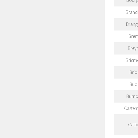
Bour
Brand
Brang
Bre
Brey
Bricm
Brio
Bud
Burno
Caster
Catti