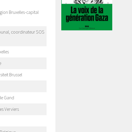
ion Bruxelles-capital
ibunal, coordinateur SOS
elles
e
iteit Brussel
de Gand
es Verviers