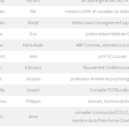
guy
Myriam
secrétaire générale CADTM
ers
Mie
médecin GVHV et conseiller du dist
ers
Marjet
lecteur dans l’enseignement sup
ms
Eva
parlementaire fédérale G
ne
Marie-Aude
ABP Comines, animatrice socio
ont
Jean
prof UCLouvain
n
Edouard
Mouvement Chrétien pour 
e
Jacques
professeur émérite de psychologi
tte
Joseph
Conseiller FGTB wall
man
Philippe
écrivain, homme de th
conseiller communale ECOLO, 
ez
Anne
membre de la Plate-forme Charl