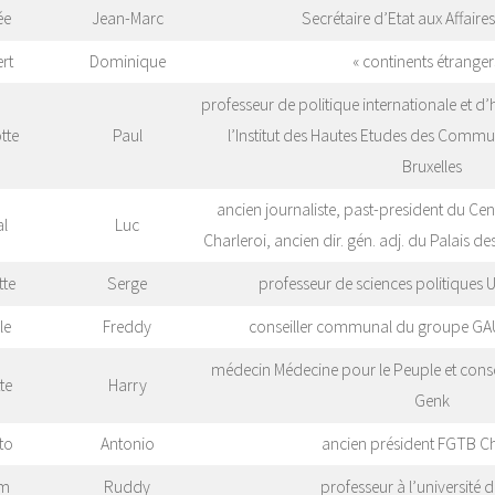
ée
Jean-Marc
Secrétaire d’Etat aux Affaires
rt
Dominique
« continents étranger
professeur de politique internationale et d
tte
Paul
l’Institut des Hautes Etudes des Commu
Bruxelles
ancien journaliste, past-president du Cent
al
Luc
Charleroi, ancien dir. gén. adj. du Palais d
tte
Serge
professeur de sciences politique
le
Freddy
conseiller communal du groupe GA
médecin Médecine pour le Peuple et con
te
Harry
Genk
to
Antonio
ancien président FGTB Ch
m
Ruddy
professeur à l’université