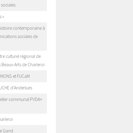
 sociales .
s »
’histoire contemporaine à
nications sociales de
re culturel régional de
es Beaux-Arts de Charleroi
s UMONS et FUCaM
UCHE d’Anderlues
seiller communal PVDA+
arleroi
 de Gand