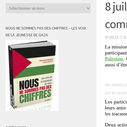
8 jui
Archives
comm
NOUS NE SOMMES PAS DES CHIFFRES – LES VOIX
DE LA JEUNESSE DE GAZA
PUBLIÉ
3 J
La missio
participan
Palestine
.
aussi d’êtr
Des enfants p
par les autori
Les partici
leurs amis 
les tracass
Deux actio