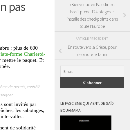
on pas
«Bienvenue en Palestine» :
Israël prend 124 otages et
installe des checkpoints dans
toute l’Europe
ARTICLE PRÉCÉDENT
En route vers la Grèce, pour
ombre : plus de 600
late-forme Charleroi-
rejoindre le Tahrir
y mettre le paquet. Et
cupée.
tème de permis, contrôlé
 soigner.
LE FASCISME QUI VIENT, DE SAÏD
s sont invités par
ûches, les sabotages,
BOUAMAMA
intervalles.
ent de solidarité