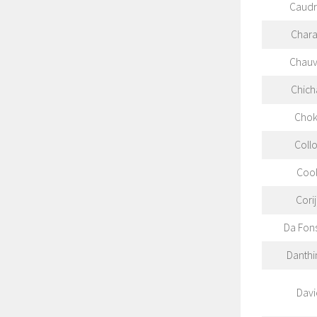
Caud
Chara
Chauv
Chich
Chok
Coll
Cool
Cori
Da Fon
Danthi
Davi