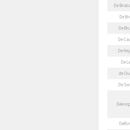
De Brab
De Br
De Br
De Cau
De Key
De L
de O
De Sw
Dekno
Delfo