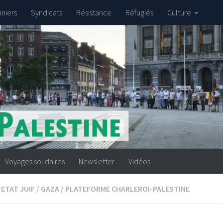
nniers
Syndicats
Résistance
Réfugiés
Culture
Voyages solidaires
Newsletter
Vidéos
ETAT JUIF
/
GAZA
/
PLATEFORME CHARLEROI-PALESTINE