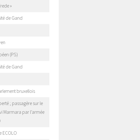
Vrede »
sité de Gand
ven
péen (PS)
sité de Gand
arlement bruxellois
iberté ; passagère sur le
Mavi Marmara par l’armée
0
pe ECOLO