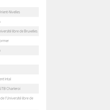
Orient-Nivelles
n
ersité libre de Bruxelles
former
n
t Intal
GTB Charleroi
de l’Université libre de