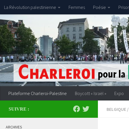
La Révolution palestinienne
Femmes
Poésie
Priso
Skip to content
Plateforme Charleroi-Palestine
Boycott « Israël »
Expo
BELGIQUE
/
SUIVRE :
ARCHIVES