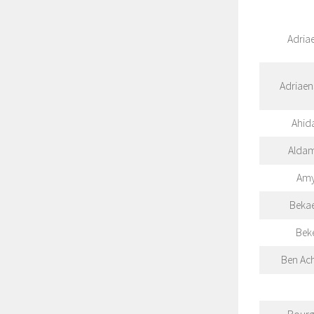
Adria
Adriaen
Ahid
Aldam
Am
Bekae
Bek
Ben Ac