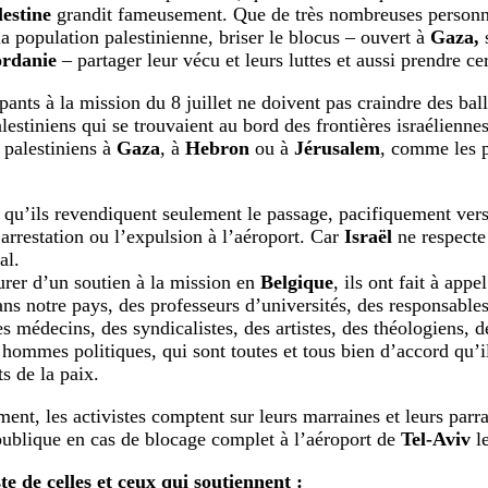
lestine
grandit fameusement. Que de très nombreuses personne
a population palestinienne, briser le blocus – ouvert à
Gaza,
ordanie
– partager leur vécu et leurs luttes et aussi prendre cer
ipants à la mission du 8 juillet ne doivent pas craindre des bal
alestiniens qui se trouvaient au bord des frontières israélienn
s palestiniens à
Gaza
, à
Hebron
ou à
Jérusalem
, comme les p
 qu’ils revendiquent seulement le passage, pacifiquement vers 
’arrestation ou l’expulsion à l’aéroport. Car
Israël
ne respecte 
al.
urer d’un soutien à la mission en
Belgique
, ils ont fait à app
ns notre pays, des professeurs d’universités, des responsables
s médecins, des syndicalistes, des artistes, des théologiens, d
hommes politiques, qui sont toutes et tous bien d’accord qu’il
ts de la paix.
ent, les activistes comptent sur leurs marraines et leurs parra
publique en cas de blocage complet à l’aéroport de
Tel-Aviv
le
iste de celles et ceux qui soutiennent :