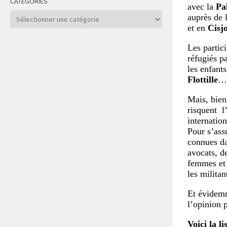
CATÉGORIES
avec la
Pa
Catégories
auprès de l
et en
Cisj
Les partic
réfugiés p
les enfant
Flottille
…
Mais, bien
risquent l
internation
Pour s’ass
connues da
avocats, de
femmes et 
les militan
Et évidemm
l’opinion 
Voici la l