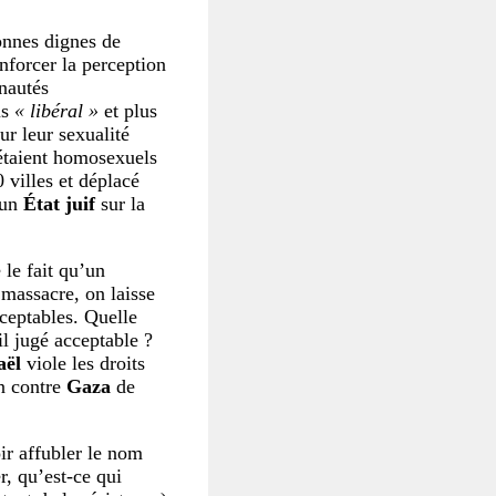
onnes dignes de
nforcer la perception
nautés
us
« libéral »
et plus
ur leur sexualité
étaient homosexuels
 villes et déplacé
 un
État juif
sur la
 le fait qu’un
 massacre, on laisse
ceptables. Quelle
il jugé acceptable ?
aël
viole les droits
n contre
Gaza
de
ir affubler le nom
, qu’est-ce qui