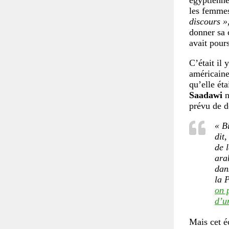
égyptienn
les femme
discours »
donner sa
avait pour
C’était il 
américaine
qu’elle ét
Saadawi
n
prévu de d
« B
dit
de 
ara
dan
la 
on 
d’un
Mais cet 