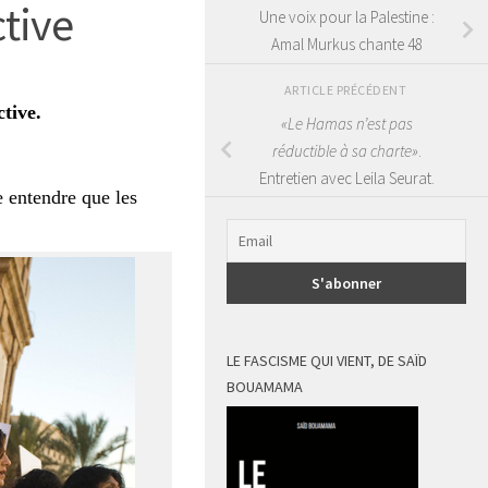
ctive
Une voix pour la Palestine :
Amal Murkus chante 48
ARTICLE PRÉCÉDENT
ctive.
«Le Hamas n’est pas
réductible à sa charte»
.
Entretien avec Leila Seurat.
e entendre que les
LE FASCISME QUI VIENT, DE SAÏD
BOUAMAMA