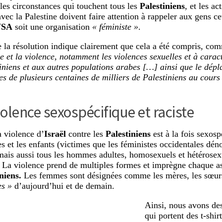
les circonstances qui touchent tous les
Palestiniens
, et les ac
avec la Palestine doivent faire attention à rappeler aux gens ce
SA
soit une organisation
« féministe »
.
e la résolution indique clairement que cela a été compris, co
ce et la violence, notamment les violences sexuelles et à carac
iniens et aux autres populations arabes […] ainsi que le dépl
tes de plusieurs centaines de milliers de Palestiniens au cour
olence sexospécifique et raciste
a violence d’
Israël
contre les
Palestiniens
est à la fois sexosp
 et les enfants (victimes que les féministes occidentales dén
mais aussi tous les hommes adultes, homosexuels et hétérosex
. La violence prend de multiples formes et imprègne chaque as
niens.
Les femmes sont désignées comme les mères, les sœurs
es »
d’aujourd’hui et de demain.
Ainsi, nous avons des
qui portent des t-shir