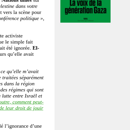
Nations unies
sur
lestine dans votre
it vers la scène pour
onférence politique »
,
te activiste
e le simple fait
ait été ignorée.
El-
urs qu’elle avait
 ce qu’elle m’avait
e traitées séparément
es dans la région
 des régimes qui sont
lutte entre Israël et
outre, comment peut-
e leur droit de jouir
é l’ignorance d’une