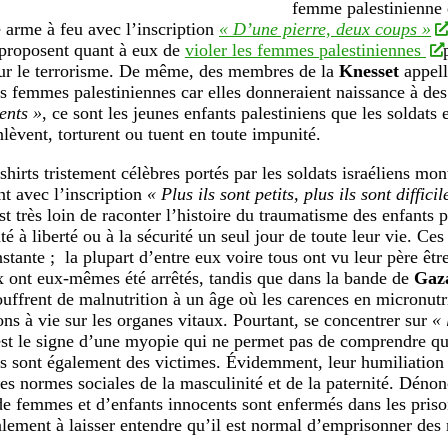
femme palestinienne 
 arme à feu avec l’inscription
« D’une pierre, deux coups »
 proposent quant à eux de
violer les femmes palestiniennes
sur le terrorisme. De même, des membres de la
Knesset
appell
s femmes palestiniennes car elles donneraient naissance à de
ents »
, ce sont les jeunes enfants palestiniens que les soldats 
nlèvent, torturent ou tuent en toute impunité.
shirts tristement célèbres portés par les soldats israéliens mo
nt avec l’inscription
« Plus ils sont petits, plus ils sont diffici
est très loin de raconter l’histoire du traumatisme des enfants p
é à liberté ou à la sécurité un seul jour de toute leur vie. Ce
nstante ; la plupart d’entre eux voire tous ont vu leur père êtr
x ont eux-mêmes été arrêtés, tandis que dans la bande de
Gaz
ouffrent de malnutrition à un âge où les carences en micronut
ons à vie sur les organes vitaux. Pourtant, se concentrer sur
« 
st le signe d’une myopie qui ne permet pas de comprendre q
ns sont également des victimes. Évidemment, leur humiliation 
des normes sociales de la masculinité et de la paternité. Dénon
de femmes et d’enfants innocents sont enfermés dans les priso
alement à laisser entendre qu’il est normal d’emprisonner de