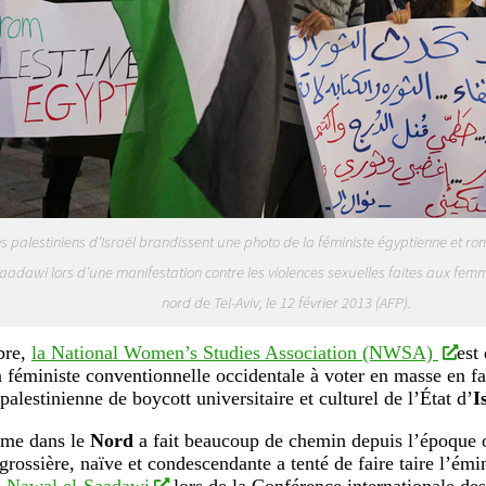
ns palestiniens d’Israël brandissent une photo de la féministe égyptienne et r
aadawi lors d’une manifestation contre les violences sexuelles faites aux femm
nord de Tel-Aviv, le 12 février 2013 (AFP).
bre,
la National Women’s Studies Association (NWSA)
est
n féministe conventionnelle occidentale à voter en masse en fa
alestinienne de boycott universitaire et culturel de l’État d’
I
sme dans le
Nord
a fait beaucoup de chemin depuis l’époque 
grossière, naïve et condescendante a tenté de faire taire l’émi