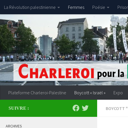
La Révolution palestinienne
Femmes
Poésie
Priso
Skip to content
Plateforme Charleroi-Palestine
Boycott « Israël »
Expo
BOYCOTT "
SUIVRE :
ARCHIVES