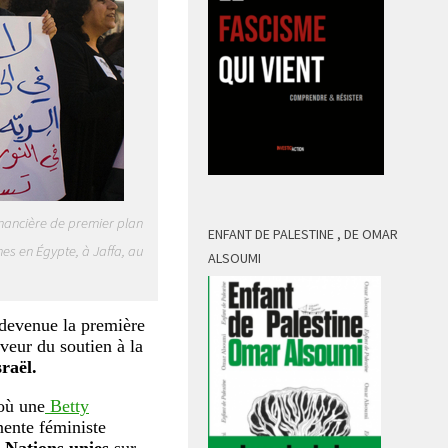
omancière de premier plan
ENFANT DE PALESTINE , DE OMAR
es en Égypte, à Jaffa, au
ALSOUMI
 devenue la première
veur du soutien à la
sraël.
où une
Betty
nente féministe