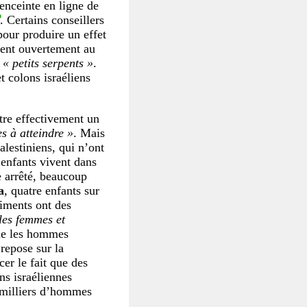
enceinte en ligne de
. Certains conseillers
pour produire un effet
ent ouvertement au
s
« petits serpents »
.
et colons israéliens
ntre effectivement un
les à atteindre »
. Mais
alestiniens, qui n’ont
s enfants vivent dans
e arrêté, beaucoup
a
, quatre enfants sur
riments ont des
les femmes et
ue les hommes
repose sur la
cer le fait que des
ns israéliennes
s milliers d’hommes