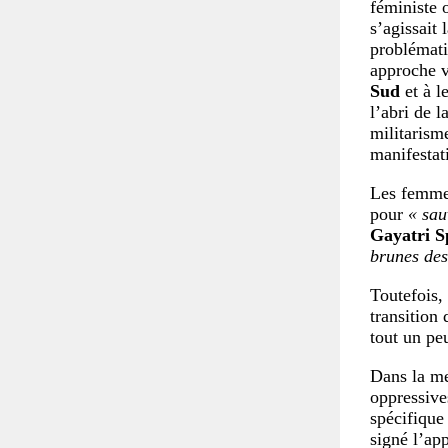
féministe 
s’agissait 
problémati
approche v
Sud
et à l
l’abri de 
militarism
manifestat
Les femme
pour
« sau
Gayatri S
brunes de
Toutefois,
transition 
tout un pe
Dans la m
oppressive
spécifique
signé l’ap