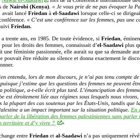
e
Nawal el-Saadawi
lors de la Conférence internationale des
s de
Nairobi (Kenya)
.
« Je vous prie de ne pas évoquer la Pa
, avait lancé
Friedan
à
el-Saadawi
lorsque celle-ci se dirigea
 conférence.
« C’est une conférence sur les femmes, pas une c
suivi
Friedan.
y a trente ans, en 1985. De toute évidence, si
Friedan
, éminen
 pour les droits des femmes, connaissait d’
el-Saadawi
plus qu
ait une féministe passionnée, elle aurait su que sa demande aur
e pouvait être réduite au silence et donna exactement le disco
onner.
ien entendu, lors de mon discours, je n’ai pas tenu compte de
, puisque j’estime que les questions des femmes ne peuvent êtr
la politique, a-t-elle écrit plus tard. L’émancipation des femm
be est étroitement liée aux régimes sous lesquels nous vivons,
s la plupart des cas soutenus par les États-Unis, tandis que la 
Palestine a un impact important sur la situation politique.
En 
parler de la libération des femmes palestiniennes sans parler d
 territoire et d’y vivre ?
»
échange entre
Friedan
et
al-Saadawi
n’a pas uniquement révél