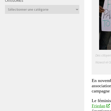
CATÉGORIES
Catégories
Des citoye
Nawal el-S
En novem
associatio
campagne p
Le fémini
Friedan