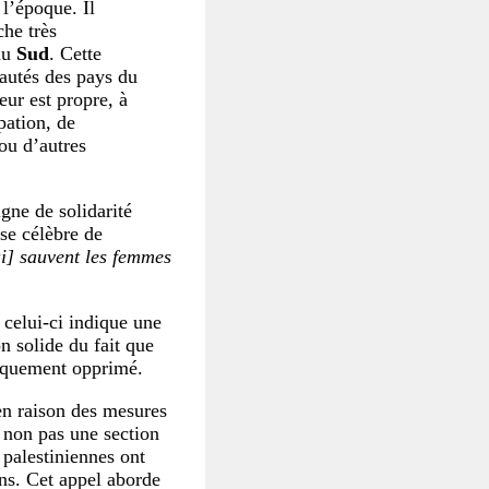
l’époque. Il
che très
du
Sud
. Cette
nautés des pays du
eur est propre, à
pation, de
ou d’autres
gne de solidarité
se célèbre de
i] sauvent les femmes
 celui-ci indique une
 solide du fait que
tiquement opprimé.
en raison des mesures
 non pas une section
 palestiniennes ont
ons. Cet appel aborde