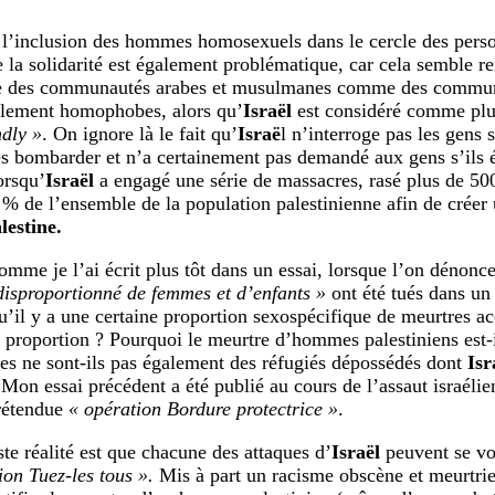
’inclusion des hommes homosexuels dans le cercle des pers
e la solidarité est également problématique, car cela semble re
ste des communautés arabes et musulmanes comme des commu
blement homophobes, alors qu’
Israël
est considéré comme pl
ndly »
. On ignore là le fait qu’
Israë
l n’interroge pas les gens s
es bombarder et n’a certainement pas demandé aux gens s’ils 
orsqu’
Israël
a engagé une série de massacres, rasé plus de 500
 % de l’ensemble de la population palestinienne afin de créer
lestine.
omme je l’ai écrit plus tôt dans un essai, lorsque l’on dénonce
isproportionné de femmes et d’enfants »
ont été tués dans un
u’il y a une certaine proportion sexospécifique de meurtres ac
te proportion ? Pourquoi le meurtre d’hommes palestiniens est-
 ne sont-ils pas également des réfugiés dépossédés dont
Isr
Mon essai précédent a été publié au cours de l’assaut israélie
rétendue
« opération Bordure protectrice »
.
ste réalité est que chacune des attaques d’
Israël
peuvent se vo
ion Tuez-les tous ».
Mis à part un racisme obscène et meurtrier