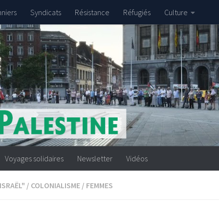
nniers
Syndicats
Résistance
Réfugiés
Culture
Voyages solidaires
Newsletter
Vidéos
ISRAËL"
/
COLONIALISME
/
FEMMES