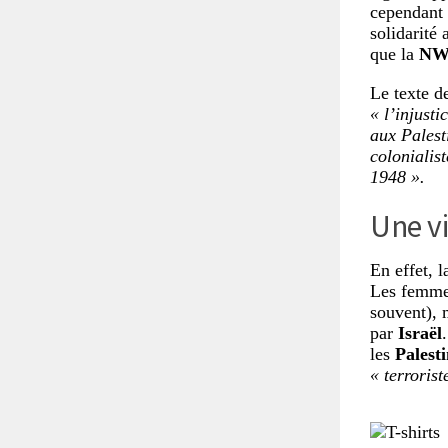
cependant 
solidarité 
que la
NW
Le texte d
« l’injusti
aux Palest
colonialis
1948 ».
Une vi
En effet, l
Les femmes
souvent), 
par
Israël
les
Palesti
« terrorist