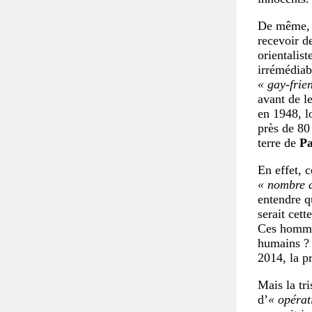
De même, l
recevoir d
orientali
irrémédia
« gay-frie
avant de l
en 1948, l
près de 80
terre de
Pa
En effet, c
« nombre d
entendre q
serait cet
Ces hommes
humains ? 
2014, la p
Mais la tri
d’
« opérat