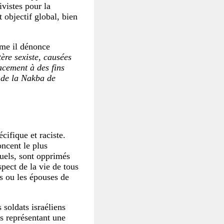
tivistes pour la
t objectif global, bien
mme il dénonce
tère sexiste, causées
acement à des fins
s de la Nakba de
écifique et raciste.
oncent le plus
uels, sont opprimés
pect de la vie de tous
 ou les épouses de
 soldats israéliens
ts représentant une