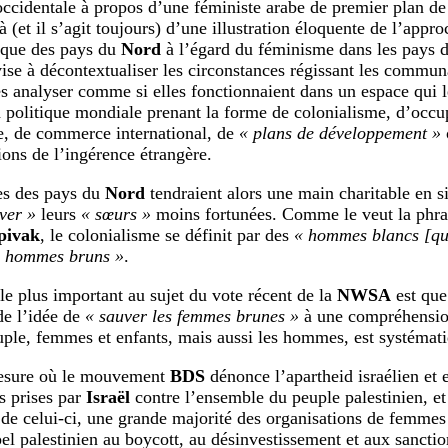
occidentale à propos d’une féministe arabe de premier plan de 
là (et il s’agit toujours) d’une illustration éloquente de l’appro
que des pays du
Nord
à l’égard du féminisme dans les pays 
ise à décontextualiser les circonstances régissant les commu
es analyser comme si elles fonctionnaient dans un espace qui l
la politique mondiale prenant la forme de colonialisme, d’occu
e, de commerce international, de
« plans de développement »
ions de l’ingérence étrangère.
s des pays du
Nord
tendraient alors une main charitable en si
ver »
leurs
« sœurs »
moins fortunées. Comme le veut la phra
pivak
, le colonialisme se définit par des
« hommes blancs [qu
s hommes bruns »
.
 le plus important au sujet du vote récent de la
NWSA
est que
de l’idée de
« sauver les femmes brunes »
à une compréhension
uple, femmes et enfants, mais aussi les hommes, est systéma
esure où le mouvement
BDS
dénonce l’apartheid israélien et 
s prises par
Israël
contre l’ensemble du peuple palestinien, et
 de celui-ci, une grande majorité des organisations de femmes
pel palestinien au boycott, au désinvestissement et aux sancti