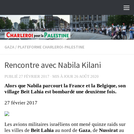
Skip to content
GAZA
/
PLATEFORME CHARLEROI-PALESTINE
Rencontre avec Nabila Kilani
PUBLIÉ
27 FÉVRIER 2017
· MIS À JOUR
26 AOÛT 2020
Alors que Nabila parcourt la France et la Belgique, son
village Beit Lahia est bombardé une deuxième fois.
27 février 2017
Les avions militaires israéliens ont mené quinze raids sur
les villes de
Beit Lahia
au nord de
Gaza
, de
Nussirat
au