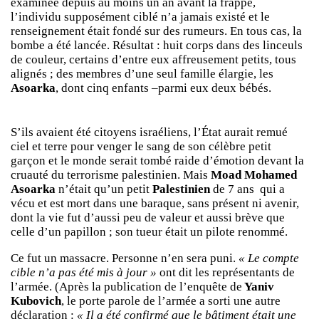
examinée depuis au moins un an avant la frappe,
l’individu supposément ciblé n’a jamais existé et le
renseignement était fondé sur des rumeurs. En tous cas, la
bombe a été lancée. Résultat : huit corps dans des linceuls
de couleur, certains d’entre eux affreusement petits, tous
alignés ; des membres d’une seul famille élargie, les
Asoarka
, dont cinq enfants –parmi eux deux bébés.
S’ils avaient été citoyens israéliens, l’État aurait remué
ciel et terre pour venger le sang de son célèbre petit
garçon et le monde serait tombé raide d’émotion devant la
cruauté du terrorisme palestinien. Mais
Moad Mohamed
Asoarka
n’était qu’un petit
Palestinien
de 7 ans qui a
vécu et est mort dans une baraque, sans présent ni avenir,
dont la vie fut d’aussi peu de valeur et aussi brève que
celle d’un papillon ; son tueur était un pilote renommé.
Ce fut un massacre. Personne n’en sera puni.
« Le compte
cible n’a pas été mis à jour »
ont dit les représentants de
l’armée. (Après la publication de l’enquête de
Yaniv
Kubovich
, le porte parole de l’armée a sorti une autre
déclaration :
« Il a été confirmé que le bâtiment était une