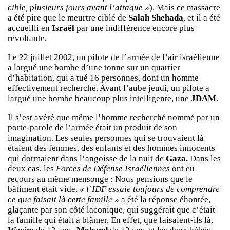
cible, plusieurs jours avant l’attaque »
). Mais ce massacre
a été pire que le meurtre ciblé de
Salah Shehada
, et il a été
accueilli en
Israël
par une indifférence encore plus
révoltante.
Le 22 juillet 2002, un pilote de l’armée de l’air israélienne
a largué une bombe d’une tonne sur un quartier
d’habitation, qui a tué 16 personnes, dont un homme
effectivement recherché. Avant l’aube jeudi, un pilote a
largué une bombe beaucoup plus intelligente, une
JDAM
.
Il s’est avéré que même l’homme recherché nommé par un
porte-parole de l’armée était un produit de son
imagination. Les seules personnes qui se trouvaient là
étaient des femmes, des enfants et des hommes innocents
qui dormaient dans l’angoisse de la nuit de
Gaza.
Dans les
deux cas, les
Forces de Défense Israéliennes
ont eu
recours au même mensonge : Nous pensions que le
bâtiment était vide.
« l’IDF essaie toujours de comprendre
ce que faisait là cette famille »
a été la réponse éhontée,
glaçante par son côté laconique, qui suggérait que c’était
la famille qui était à blâmer. En effet, que faisaient-ils là,