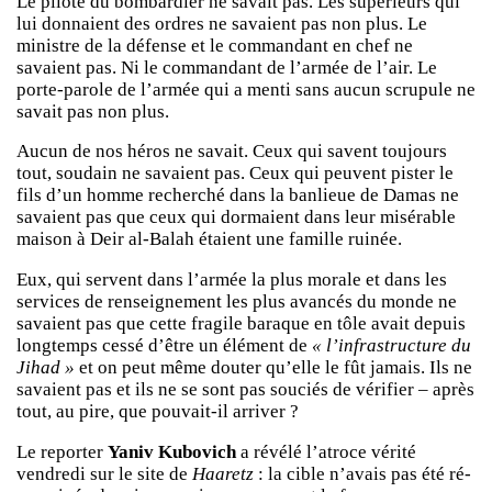
Le pilote du bombardier ne savait pas. Les supérieurs qui
lui donnaient des ordres ne savaient pas non plus. Le
ministre de la défense et le commandant en chef ne
savaient pas. Ni le commandant de l’armée de l’air. Le
porte-parole de l’armée qui a menti sans aucun scrupule ne
savait pas non plus.
Aucun de nos héros ne savait. Ceux qui savent toujours
tout, soudain ne savaient pas. Ceux qui peuvent pister le
fils d’un homme recherché dans la banlieue de Damas ne
savaient pas que ceux qui dormaient dans leur misérable
maison à Deir al-Balah étaient une famille ruinée.
Eux, qui servent dans l’armée la plus morale et dans les
services de renseignement les plus avancés du monde ne
savaient pas que cette fragile baraque en tôle avait depuis
longtemps cessé d’être un élément de
« l’infrastructure du
Jihad »
et on peut même douter qu’elle le fût jamais. Ils ne
savaient pas et ils ne se sont pas souciés de vérifier – après
tout, au pire, que pouvait-il arriver ?
Le reporter
Yaniv Kubovich
a révélé l’atroce vérité
vendredi sur le site de
Haaretz
: la cible n’avais pas été ré-