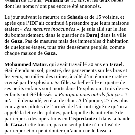
Wasim
de 13 ans,
Mohand
de 12 ans, et les deux bébés
dont les noms n’ont pas encore été annoncés.
Le jour suivant le meurtre de
Sehada
et de 15 voisins, et
après que l’IDF ait continué à prétendre que leurs maisons
étaient
« des masures inoccupées »
, je suis allé sur le lieu
du bombardement, dans le quartier de
Daraj
dans la ville
de
Gaza
. Pas de masures mais des immeubles d’habitation
de quelques étages, tous très densément peuplés, comme
chaque maison de
Gaza.
Mohammed Matar
, qui avait travaillé 30 ans en
Israël
,
était étendu au sol, prostré, des pansements sur les bras et
les yeux, au milieu des ruines, à côté d’un énorme cratère
creusé par l’explosion. Sa fille, sa belle-fille et quatre de
ses petits enfants sont morts dans l’explosion ; trois de ses
enfants ont été blessés.
« Pourquoi nous ont-ils fait ça »
?
m’a-t-il demandé, en état de choc. À l’époque, 27 des plus
courageux pilotes de l’armée de l’air ont signé ce qu’on a
appelé la lettre des pilotes, par laquelle ils ont refusé de
participer à des opérations en
Cisjordanie
et dans la bande
de
Gaza.
Cette fois-ci, pas un seul pilote n’a refusé de
participer et on peut douter qu’aucun ne le fasse à