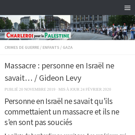
Skip to content
CRIMES DE GUERRE
/
ENFANTS
/
GAZA
Massacre : personne en Israël ne
savait… / Gideon Levy
PUBLIÉ
20 NOVEMBRE 2019
· MIS À JOUR
24 FÉVRIER 2020
Personne en Israël ne savait qu’ils
commettaient un massacre et ils ne
s’en sont pas souciés