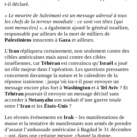
t-il déclaré.
« Le meurtre de Suleimani est un message adressé à tous
les chefs de la terreur mondiale : ce sont vos têtes [qui
sont menacées] »
, a également ajouté le général israélien,
responsable par ailleurs de la mort de milliers de
Palestiniens
innocents à
Gaza
et ailleurs.
L’
Iran
répliquera certainement, non seulement contre des
cibles américaines mais aussi contre des cibles
israéliennes, car
Téhéran
est convaincu qu’
Israël
a joué
un rôle majeur dans l’opération. Les questions pressantes
concernent davantage la nature et le calendrier de la
réponse iranienne : jusqu’où ira-t-il pour envoyer un
message encore plus fort à
Washington
et à
Tel Aviv
? Et
Téhéran
pourrait-il envoyer un message décisif sans
accorder à
Netanyahu
son souhait d’une guerre totale
entre l’
Iran
et les
États-Unis
?
Les récents événements en
Irak
– les manifestations de
masse et la tentative de manifestants non armés de prendre
d’assaut l’ambassade américaine à Bagdad le 31 décembre
– ont, dans une certaine mesure, changé la donne.