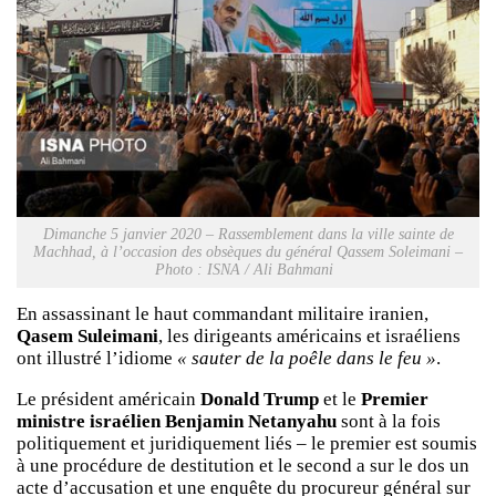
Dimanche 5 janvier 2020 – Rassemblement dans la ville sainte de
Machhad, à l’occasion des obsèques du général Qassem Soleimani –
Photo : ISNA / Ali Bahmani
En assassinant le haut commandant militaire iranien,
Qasem Suleimani
, les dirigeants américains et israéliens
ont illustré l’idiome
« sauter de la poêle dans le feu »
.
Le président américain
Donald Trump
et le
Premier
ministre israélien Benjamin Netanyahu
sont à la fois
politiquement et juridiquement liés – le premier est soumis
à une procédure de destitution et le second a sur le dos un
acte d’accusation et une enquête du procureur général sur