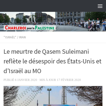
Skip to content
"ISRAËL"
/
IRAN
Le meurtre de Qasem Suleimani
reflète le désespoir des États-Unis et
d’Israël au MO
PUBLIÉ
6 JANVIER 2020
· MIS À JOUR
17 FÉVRIER 2020