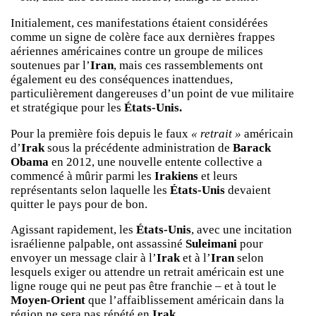
Initialement, ces manifestations étaient considérées
comme un signe de colère face aux dernières frappes
aériennes américaines contre un groupe de milices
soutenues par l’
Iran
, mais ces rassemblements ont
également eu des conséquences inattendues,
particulièrement dangereuses d’un point de vue militaire
et stratégique pour les
États-Unis.
Pour la première fois depuis le faux
« retrait »
américain
d’
Irak
sous la précédente administration de
Barack
Obama
en 2012, une nouvelle entente collective a
commencé à mûrir parmi les
Irakiens
et leurs
représentants selon laquelle les
États-Unis
devaient
quitter le pays pour de bon.
Agissant rapidement, les
États-Unis
, avec une incitation
israélienne palpable, ont assassiné
Suleimani
pour
envoyer un message clair à l’
Irak
et à l’
Iran
selon
lesquels exiger ou attendre un retrait américain est une
ligne rouge qui ne peut pas être franchie – et à tout le
Moyen-Orient
que l’affaiblissement américain dans la
région ne sera pas répété en
Irak.