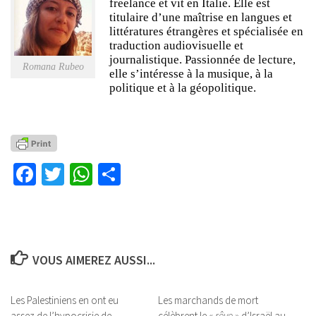
freelance et vit en Italie. Elle est
titulaire d’une maîtrise en langues et
littératures étrangères et spécialisée en
traduction audiovisuelle et
journalistique. Passionnée de lecture,
Romana Rubeo
elle s’intéresse à la musique, à la
politique et à la géopolitique.
Facebook
Twitter
WhatsApp
Partager
VOUS AIMEREZ AUSSI...
Les Palestiniens en ont eu
Les marchands de mort
assez de l’hypocrisie de
célèbrent le
« rêve »
d’Israël au