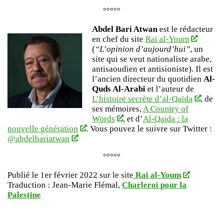
°°°°°
Abdel Bari Atwan
est le rédacteur
en chef du site
Rai al-Youm
(
“L’opinion d’aujourd’hui”
, un
site qui se veut nationaliste arabe,
antisaoudien et antisioniste). Il est
l’ancien directeur du quotidien
Al-
Quds Al-Arabi
et l’auteur de
L’histoire secrète d’al-Qaïda
, de
ses mémoires,
A Country of
Words
, et d’
Al-Qaida : la
nouvelle génération
. Vous pouvez le suivre sur Twitter :
@abdelbariatwan
°°°°°
Publié le 1er février 2022 sur le site
Rai al-Youm
Traduction :
Jean-Marie Flémal,
Charleroi pour la
Palestine