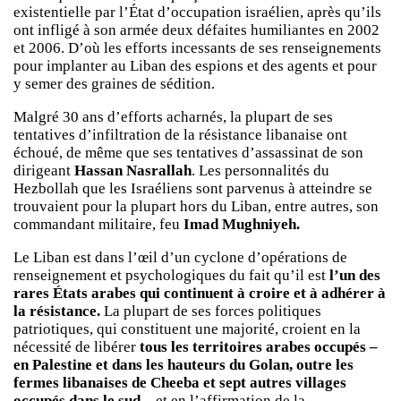
existentielle par l’État d’occupation israélien, après qu’ils
ont infligé à son armée deux défaites humiliantes en 2002
et 2006. D’où les efforts incessants de ses renseignements
pour implanter au Liban des espions et des agents et pour
y semer des graines de sédition.
Malgré 30 ans d’efforts acharnés, la plupart de ses
tentatives d’infiltration de la résistance libanaise ont
échoué, de même que ses tentatives d’assassinat de son
dirigeant
Hassan Nasrallah
. Les personnalités du
Hezbollah que les Israéliens sont parvenus à atteindre se
trouvaient pour la plupart hors du Liban, entre autres, son
commandant militaire, feu
Imad Mughniyeh.
Le Liban est dans l’œil d’un cyclone d’opérations de
renseignement et psychologiques du fait qu’il est
l’un des
rares États arabes qui continuent à croire et à adhérer à
la résistance.
La plupart de ses forces politiques
patriotiques, qui constituent une majorité, croient en la
nécessité de libérer
tous les territoires arabes occupés –
en Palestine et dans les hauteurs du Golan, outre les
fermes libanaises de Cheeba et sept autres villages
occupés dans le sud
– et en l’affirmation de la