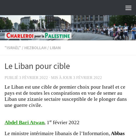
Skip to content
"ISRAËL"
/
HEZBOLLAH
/
LIBAN
Le Liban pour cible
PUBLIÉ
3 FÉVRIER 2022
· MIS À JOUR
3 FÉVRIER 2022
Le Liban est une cible de premier choix pour Israël et ce
pays est de toutes les conspirations en vue de semer au
Liban une zizanie sectaire susceptible de le plonger dans
une guerre civile.
er
Abdel Bari Atwan
, 1
février 2022
Le ministre intérimaire libanais de l’Information,
Abbas