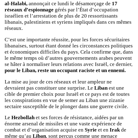
al-Halabi,
annonçait ce lundi le désamorçage de
17
réseaux d’espionnage
gérés par l’État d’occupation
israélien et l’arrestation de plus de 20 ressortissants
libanais, palestiniens et syriens impliqués dans ces mêmes
réseaux.
C’est une importante réussite, pour les forces sécuritaires
libanaises, surtout étant donné les circonstances politiques
et économiques difficiles du pays. Cela confirme que, dans
le même temps où d’autres gouvernements arabes peuvent
se hâter à normaliser leurs relations avec Israël, ce dernier,
pour le Liban, reste un occupant raciste et un ennemi.
La mise au jour de ces réseaux et leur ampleur ne
devraient pas constituer une surprise. Le
Liban
est une
cible de premier choix pour Israël et ce pays est de toutes
les conspirations en vue de semer au Liban une zizanie
sectaire susceptible de le plonger dans une guerre civile.
Le
Hezbollah
et ses forces de résistance, aidées par un
énorme arsenal de missiles et une vaste expérience de
combat et d’organisation acquise en
Syrie
et en
Irak
de
même qu’au
Liban
, sont perçus comme une menace