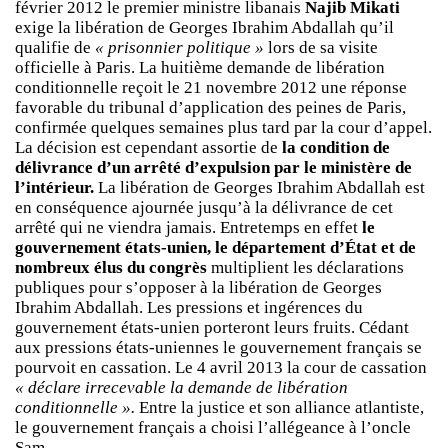
février 2012 le premier ministre libanais
Najib Mikati
exige la libération de Georges Ibrahim Abdallah qu’il
qualifie de
« prisonnier politique »
lors de sa visite
officielle à Paris. La huitième demande de libération
conditionnelle reçoit le 21 novembre 2012 une réponse
favorable du tribunal d’application des peines de Paris,
confirmée quelques semaines plus tard par la cour d’appel.
La décision est cependant assortie de
la condition de
délivrance d’un arrêté d’expulsion par le ministère de
l’intérieur.
La libération de Georges Ibrahim Abdallah est
en conséquence ajournée jusqu’à la délivrance de cet
arrêté qui ne viendra jamais. Entretemps en effet
le
gouvernement états-unien, le département d’État et de
nombreux élus du congrès
multiplient les déclarations
publiques pour s’opposer à la libération de Georges
Ibrahim Abdallah. Les pressions et ingérences du
gouvernement états-unien porteront leurs fruits. Cédant
aux pressions états-uniennes le gouvernement français se
pourvoit en cassation. Le 4 avril 2013 la cour de cassation
« déclare irrecevable la demande de libération
conditionnelle ».
Entre la justice et son alliance atlantiste,
le gouvernement français a choisi l’allégeance à l’oncle
Sam
.