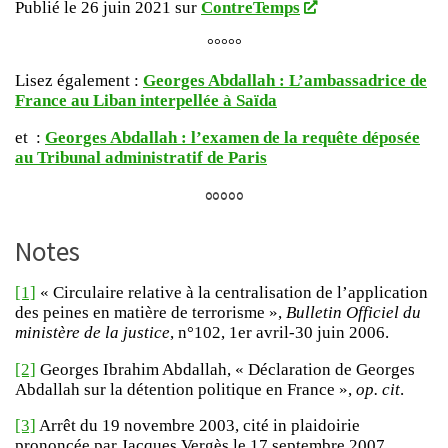
Publié le 26 juin 2021 sur
ContreTemps
°°°°°
Lisez également :
Georges Abdallah : L’ambassadrice de
France au Liban interpellée à Saïda
et :
Georges Abdallah : l’examen de la requête déposée
au Tribunal administratif de Paris
°°°°°
Notes
[1]
« Circulaire relative à la centralisation de l’application
des peines en matière de terrorisme »,
Bulletin Officiel du
ministère de la justice
, n°102, 1er avril-30 juin 2006.
[2]
Georges Ibrahim Abdallah, « Déclaration de Georges
Abdallah sur la détention politique en France »,
op. cit
.
[3]
Arrêt du 19 novembre 2003, cité in plaidoirie
prononcée par Jacques Vergès le 17 septembre 2007