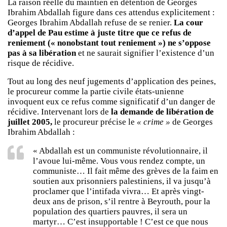
La raison réelle du maintien en détention de Georges
Ibrahim Abdallah figure dans ces attendus explicitement :
Georges Ibrahim Abdallah refuse de se renier.
La cour
d’appel de Pau estime à juste titre que ce refus de
reniement (« nonobstant tout reniement ») ne s’oppose
pas à sa libération
et ne saurait signifier l’existence d’un
risque de récidive.
Tout au long des neuf jugements d’application des peines,
le procureur comme la partie civile états-unienne
invoquent eux ce refus comme significatif d’un danger de
récidive. Intervenant lors de
la demande de libération de
juillet 2005,
le procureur précise le
« crime »
de Georges
Ibrahim Abdallah :
« Abdallah est un communiste révolutionnaire, il
l’avoue lui-même. Vous vous rendez compte, un
communiste… Il fait même des grèves de la faim en
soutien aux prisonniers palestiniens, il va jusqu’à
proclamer que l’intifada vivra… Et après vingt-
deux ans de prison, s’il rentre à Beyrouth, pour la
population des quartiers pauvres, il sera un
martyr… C’est insupportable ! C’est ce que nous