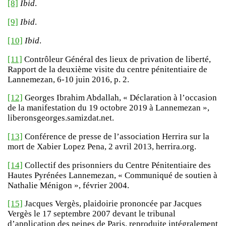
[8]
Ibid
.
[9]
Ibid
.
[10]
Ibid
.
[11]
Contrôleur Général des lieux de privation de liberté,
Rapport de la deuxième visite du centre pénitentiaire de
Lannemezan, 6-10 juin 2016, p. 2.
[12]
Georges Ibrahim Abdallah, « Déclaration à l’occasion
de la manifestation du 19 octobre 2019 à Lannemezan »,
liberonsgeorges.samizdat.net.
[13]
Conférence de presse de l’association Herrira sur la
mort de Xabier Lopez Pena, 2 avril 2013, herrira.org.
[14]
Collectif des prisonniers du Centre Pénitentiaire des
Hautes Pyrénées Lannemezan, « Communiqué de soutien à
Nathalie Ménigon », février 2004.
[15]
Jacques Vergès, plaidoirie prononcée par Jacques
Vergès le 17 septembre 2007 devant le tribunal
d’application des peines de Paris, reproduite intégralement