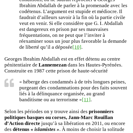
Ibrahim Abdallah de parler à la promenade avec les
codétenus. L’argument est stupide et médiocre. Il
faudrait d’ailleurs savoir à la fin où la partie civile
veut en venir. Si elle considère que G. I. Abdallah
est dangereux en prison par ses mauvaises
fréquentations, on ne peut que l’inviter à
réexaminer sous un jour plus favorable la demande
de liberté qu’il a déposée
[10]
.
Georges Ibrahim Abdallah est en effet détenu au centre
pénitentiaire de
Lannemezan
dans les Hautes-Pyrénées.
Construite en 1987 cette prison de haute-sécurité
« héberge des condamnés à de très longues peines,
purgeant des condamnations pour des faits souvent
liés à la délinquance organisée, au grand
banditisme ou au terrorisme »
[11]
.
Selon les périodes on y trouve ainsi des
prisonniers
politiques basques ou corses, Jann-Marc Rouillan
d’Action directe
jusqu’à sa libération en 2011, ou encore
des
détenus «
islamistes »
. À moins de choisir la solitude