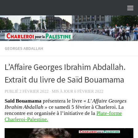
Skip to content
GEORGES ABDALLAH
L’Affaire Georges Ibrahim Abdallah.
Extrait du livre de Saïd Bouamama
PUBLIÉ
2 FÉVRIER 2022
· MIS À JOUR
6 FÉVRIER 2022
Saïd Bouamama
présentera le livre «
L’ Affaire Georges
Ibrahim Abdallah »
ce samedi 5 février à Charleroi. La
rencontre est organisée à l’initiative de la
Plate-forme
Charleroi-Palestine.