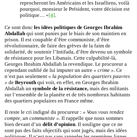
reprocheront les Américains et les Israéliens, voilà
pourquoi, monsieur le Président, votre décision est
politique… »
[4]
.
Ce sont donc
les idées politiques de Georges Ibrahim
Abdallah
qui sont punies par le biais de son maintien en
prison. Il est coupable d’être communiste, d’être
révolutionnaire, de faire des grèves de la faim de
solidarité, de soutenir l’Intifada, d’être devenu un symbole
de résistance pour les Libanais. Cette culpabilité-là,
Georges Ibrahim Abdallah la revendique. Le procureur a
cependant oublié de lui imputer un autre
« crime »
. Ce
n’est pas seulement
« la population des quartiers pauvres
»
de
Beyrouth
qui voit, en effet, en Georges Ibrahim
Abdallah un
symbole de la résistance,
mais des militants
sur l’ensemble de la planète et de très nombreux habitants
des quartiers populaires en France même.
Il reste le cri indigné du procureur :
« Vous vous rendez
compte, un communiste »
. Il rappelle que nous sommes
bien devant d’un
délit d’opinion
. Il souligne que ce ne
sont pas des faits objectifs qui sont jugés, mais des idées
politiques. Il n’est pas sans rappeler les premières lignes