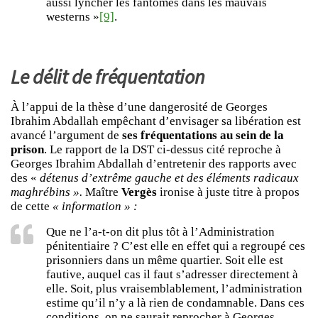
aussi lyncher les fantômes dans les mauvais
westerns »
[9]
.
Le délit de fréquentation
À l’appui de la thèse d’une dangerosité de Georges
Ibrahim Abdallah empêchant d’envisager sa libération est
avancé l’argument de
ses fréquentations au sein de la
prison
. Le rapport de la DST ci-dessus cité reproche à
Georges Ibrahim Abdallah d’entretenir des rapports avec
des «
détenus d’extrême gauche et des éléments radicaux
maghrébins ».
Maître
Vergès
ironise à juste titre à propos
de cette
« information » :
Que ne l’a-t-on dit plus tôt à l’Administration
pénitentiaire ? C’est elle en effet qui a regroupé ces
prisonniers dans un même quartier. Soit elle est
fautive, auquel cas il faut s’adresser directement à
elle. Soit, plus vraisemblablement, l’administration
estime qu’il n’y a là rien de condamnable. Dans ces
conditions, on ne saurait reprocher à Georges