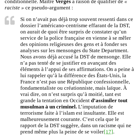
conditionnelle. Maître
Vergès
a raison de qualifier de
«
raciste »
ce pseudo-argument :
Si on n’avait pas déjà trop souvent ressenti dans ce
dossier l’américano-centrisme effarant de la DST,
on aurait de quoi être surpris de constater qu’un
service de la police française en vienne à se mêler
des opinions religieuses des gens et à fonder ses
analyses sur les mensonges du State Department.
Nous avons déjà accusé la DST de mensonge. Elle
n’a pas tenté de se justifier en avançant des
éléments à l’appui de ses affirmations. On a peine à
lui rappeler qu’à la différence des États-Unis, la
France n’est pas une République confessionnelle,
fondamentaliste ou créationniste, mais laïque. À
vrai dire, on n’est surpris qu’à moitié, tant est
grande la tentation en Occident
d’assimiler tout
musulman à un criminel.
L’imputation de
terrorisme faite à l’islam est insultante. Elle est
malheureusement courante. C’est cela que le
rapport de la DST suggère, dans un racisme qui ne
prend même plus la peine de se voiler
[17]
.