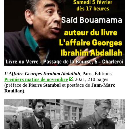
L’Affaire Georges Ibrahim Abdallah
,
Paris, Éditions
Premiers matins de novembre
, 2021, 210 pages
(préface de
Pierre Stambul
et postface de
Jann-Marc
Rouillan
).