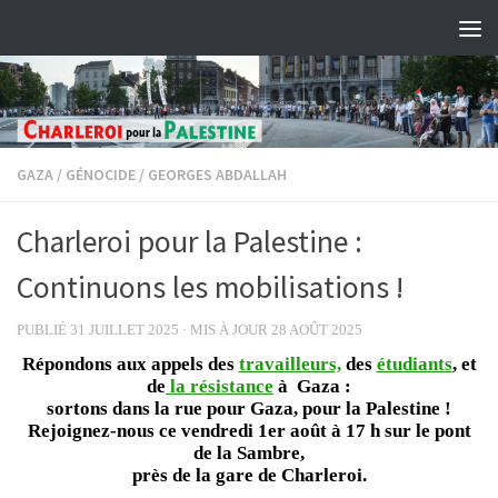
Skip to content
GAZA
/
GÉNOCIDE
/
GEORGES ABDALLAH
Charleroi pour la Palestine :
Continuons les mobilisations !
PUBLIÉ
31 JUILLET 2025
· MIS À JOUR
28 AOÛT 2025
Répondons aux appels des
travailleurs,
des
étudiants
, et
de
la résistance
à Gaza :
sortons dans la rue pour Gaza, pour la Palestine !
Rejoignez-nous ce vendredi 1er août à 17 h sur le pont
de la Sambre,
près de la gare de Charleroi.