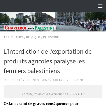
Skip to content
AGRICULTURE
/
BELGIQUE
/
PALESTINE
L’interdiction de l’exportation de
produits agricoles paralyse les
fermiers palestiniens
PUBLIÉ
15 FÉVRIER 2020
· MIS À JOUR
15 FÉVRIER 2020
TrickyH, Wikimedia Commons / CC-BY-SA-3.0
Oxfam craint de graves conséquences pour