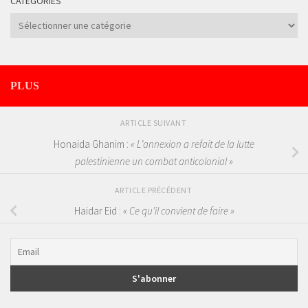
CATÉGORIES
Catégories
PLUS
ARTICLE SUIVANT
Honaida Ghanim :
« L’annexion a refait de la lutte
palestinienne un combat anticolonial »
ARTICLE PRÉCÉDENT
Haidar Eid :
« Ce qu’il convient de faire »