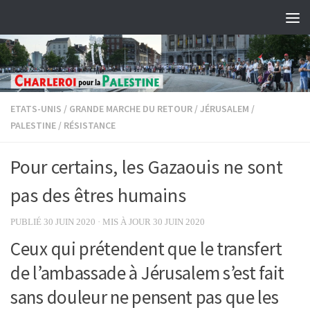
Skip to content
ETATS-UNIS
/
GRANDE MARCHE DU RETOUR
/
JÉRUSALEM
/
PALESTINE
/
RÉSISTANCE
Pour certains, les Gazaouis ne sont
pas des êtres humains
PUBLIÉ
30 JUIN 2020
· MIS À JOUR
30 JUIN 2020
Ceux qui prétendent que le transfert
de l’ambassade à Jérusalem s’est fait
sans douleur ne pensent pas que les