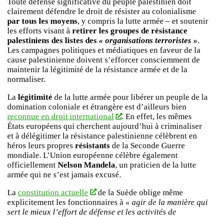
Toute défense significative du peuple palestinien doit
clairement défendre le droit de résister au colonialisme
par tous les moyens
, y compris la lutte armée – et soutenir
les efforts visant à
retirer les groupes de résistance
palestiniens des listes des
« organisations terroristes »
.
Les campagnes politiques et médiatiques en faveur de la
cause palestinienne doivent s’efforcer consciemment de
maintenir la légitimité de la résistance armée et de la
normaliser.
La
légitimité
de la lutte armée pour libérer un peuple de la
domination coloniale et étrangère est d’ailleurs bien
reconnue en droit international
. En effet, les mêmes
États européens qui cherchent aujourd’hui à criminaliser
et à délégitimer la résistance palestinienne célèbrent en
héros leurs propres
résistants
de la Seconde Guerre
mondiale. L’Union européenne célèbre également
officiellement
Nelson Mandela
, un praticien de la lutte
armée qui ne s’est jamais excusé.
La
constitution actuelle
de la Suède oblige même
explicitement les fonctionnaires à
« agir de la manière qui
sert le mieux l’effort de défense et les activités de