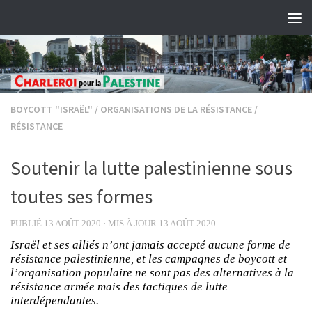
Skip to content
BOYCOTT "ISRAËL"
/
ORGANISATIONS DE LA RÉSISTANCE
/
RÉSISTANCE
Soutenir la lutte palestinienne sous
toutes ses formes
PUBLIÉ
13 AOÛT 2020
· MIS À JOUR
13 AOÛT 2020
Israël et ses alliés n’ont jamais accepté aucune forme de
résistance palestinienne, et les campagnes de boycott et
l’organisation populaire ne sont pas des alternatives à la
résistance armée mais des tactiques de lutte
interdépendantes.