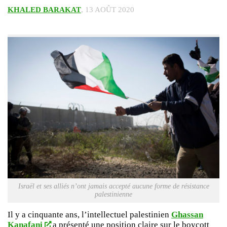
KHALED BARAKAT
, 13 AOÛT 2020
Israël et ses alliés n’ont jamais accepté aucune forme de résistance
palestinienne
Il y a cinquante ans, l’intellectuel palestinien
Ghassan
Kanafani
a présenté une position claire sur le boycott