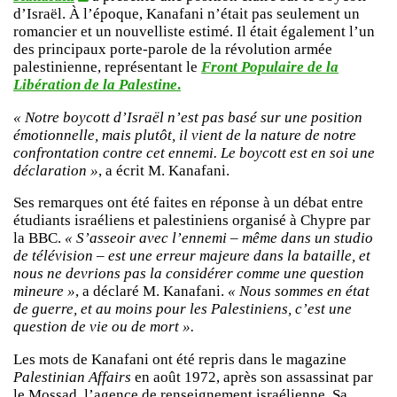
d’Israël. À l’époque, Kanafani n’était pas seulement un
romancier et un nouvelliste estimé. Il était également l’un
des principaux porte-parole de la révolution armée
palestinienne, représentant le
Front Populaire de la
Libération de la Palestine
.
« Notre boycott d’Israël n’est pas basé sur une position
émotionnelle, mais plutôt, il vient de la nature de notre
confrontation contre cet ennemi. Le boycott est en soi une
déclaration »
, a écrit M. Kanafani.
Ses remarques ont été faites en réponse à un débat entre
étudiants israéliens et palestiniens organisé à Chypre par
la BBC.
« S’asseoir avec l’ennemi – même dans un studio
de télévision – est une erreur majeure dans la bataille, et
nous ne devrions pas la considérer comme une question
mineure »
, a déclaré M. Kanafani.
« Nous sommes en état
de guerre, et au moins pour les Palestiniens, c’est une
question de vie ou de mort ».
Les mots de Kanafani ont été repris dans le magazine
Palestinian Affairs
en août 1972, après son assassinat par
le Mossad, l’agence de renseignement israélienne. Sa