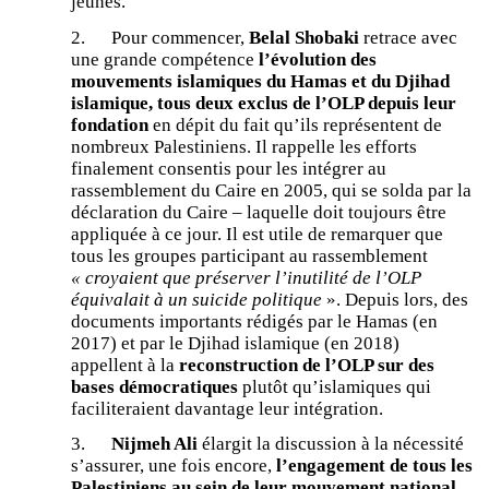
jeunes.
2. Pour commencer,
Belal Shobaki
retrace avec
une grande compétence
l’évolution des
mouvements islamiques du Hamas et du Djihad
islamique, tous deux exclus de l’OLP depuis leur
fondation
en dépit du fait qu’ils représentent de
nombreux Palestiniens. Il rappelle les efforts
finalement consentis pour les intégrer au
rassemblement du Caire en 2005, qui se solda par la
déclaration du Caire – laquelle doit toujours être
appliquée à ce jour. Il est utile de remarquer que
tous les groupes participant au rassemblement
« croyaient que préserver l’inutilité de l’OLP
équivalait à un suicide politique
». Depuis lors, des
documents importants rédigés par le Hamas (en
2017) et par le Djihad islamique (en 2018)
appellent à la
reconstruction de l’OLP sur des
bases démocratiques
plutôt qu’islamiques qui
faciliteraient davantage leur intégration.
3.
Nijmeh Ali
élargit la discussion à la nécessité
s’assurer, une fois encore,
l’engagement de tous les
Palestiniens au sein de leur mouvement national
.