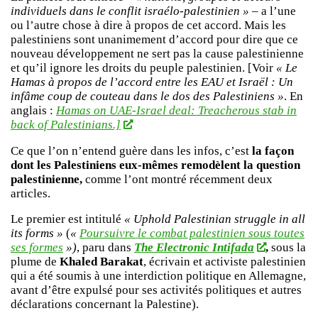
individuels dans le conflit israélo-palestinien »
– a l’une
ou l’autre chose à dire à propos de cet accord. Mais les
palestiniens sont unanimement d’accord pour dire que ce
nouveau développement ne sert pas la cause palestinienne
et qu’il ignore les droits du peuple palestinien. [Voir
« Le
Hamas à propos de l’accord entre les EAU et Israël : Un
infâme coup de couteau dans le dos des Palestiniens »
. En
anglais :
Hamas on UAE-Israel deal: Treacherous stab in
back of Palestinians.]
Ce que l’on n’entend guère dans les infos, c’est
la façon
dont les Palestiniens eux-mêmes remodèlent la question
palestinienne,
comme l’ont montré récemment deux
articles.
Le premier est intitulé
« Uphold Palestinian struggle in all
its forms »
(
«
Poursuivre le combat palestinien sous toutes
ses formes
»)
, paru dans
The Electronic Intifada
,
sous la
plume de
Khaled Barakat
, écrivain et activiste palestinien
qui a été soumis à une interdiction politique en Allemagne,
avant d’être expulsé pour ses activités politiques et autres
déclarations concernant la Palestine).