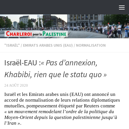
Skip to content
"ISRAËL"
/
EMIRATS ARABES UNIS (EAU)
/
NORMALISATION
Israël-EAU :
« Pas d’annexion,
Khabibi, rien que le statu quo »
24 AOÛT 2020
Israël et les Emirats arabes unis (EAU) ont annoncé un
accord de normalisation de leurs relations diplomatiques
mutuelles, pompeusement étiqueté par Reuters comme
« un mouvement remodelant l’ordre de la politique du
Moyen-Orient depuis la question palestinienne jusqu’à
l’Iran »
.