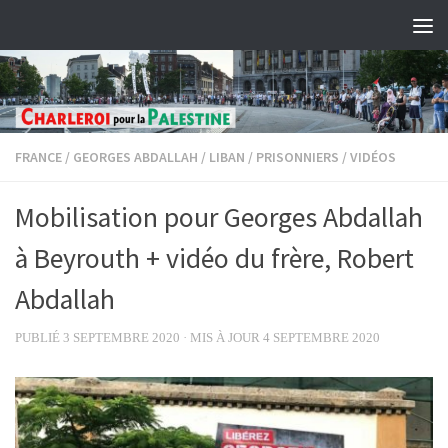
Skip to content
FRANCE
/
GEORGES ABDALLAH
/
LIBAN
/
PRISONNIERS
/
VIDÉOS
Mobilisation pour Georges Abdallah
à Beyrouth + vidéo du frère, Robert
Abdallah
PUBLIÉ
3 SEPTEMBRE 2020
· MIS À JOUR
4 SEPTEMBRE 2020