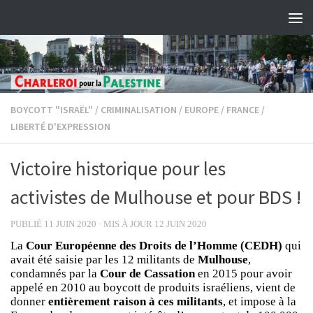
Skip to content
BOYCOTT "ISRAËL"
/
CRIMINALISATION
/
EUROPE
/
FRANCE
/
LIBERTÉ D'EXPRESSION
Victoire historique pour les
activistes de Mulhouse et pour BDS !
PUBLIÉ
11 JUIN 2020
· MIS À JOUR
12 JUIN 2020
La
Cour Européenne des Droits de l’Homme (CEDH)
qui
avait été saisie par les 12 militants de
Mulhouse
,
condamnés par la
Cour de Cassation
en 2015 pour avoir
appelé en 2010 au boycott de produits israéliens, vient de
donner
entièrement raison à ces militants
, et impose à la